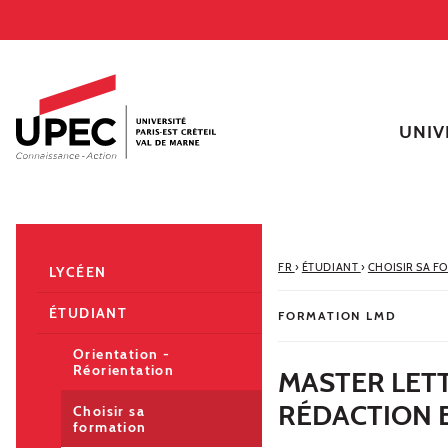
Aller au contenu
Navigation
Accès directs
Recherche
Navigation secondaire
UNIV
FR
›
ÉTUDIANT
›
CHOISIR SA F
LYCÉEN
ÉTUDIANT
FORMATION LMD
Orientation -
Réorientation
MASTER LET
RÉDACTION 
Choisir sa
formation