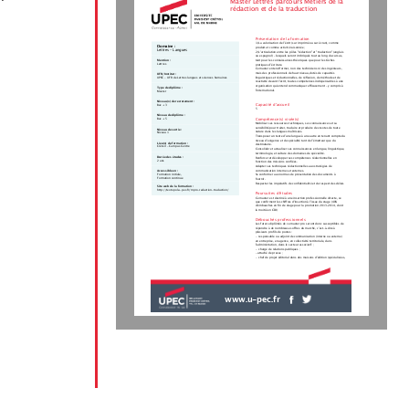
Master Lettres parcours Métiers de la
rédaction et de la traduction
Présentation de la formation
1) La valorisation de l’écrit (sur imprimé ou sur écran), comme
Domaine :
produit et comme activité raisonnée ;
Lettres - Langues
2) L'articulation entre les pôles "rédaction" et "traduction" (anglais
ou espagnol) – lesquels seront imbriqués tout au long du cursus,
Mention :
tant pour les connaissances théoriques que pour les tâches
Lettres
pratiques d’écriture.
Ce master entend former, non des techniciens ni des ingénieurs,
mais des professionnels de haut niveau, dotés de capacités
UFR/Institut :
linguistiques et rédactionnelles, de réflexion, de méthode et de
UPEC - UFR de Lettres langues et sciences humaines
réactivité devant l’écrit, toutes compétences indispensables à une
organisation qui entend communiquer efficacement – y compris à
Type de diplôme :
l’international.
Master
Niveau(x) de recrutement :
Capacité d'accueil
Bac + 3
5
Niveau de diplôme :
Compétence(s) visée(s)
Bac + 5
Mobiliser ses ressources techniques, ses connaissances et sa
sensibilité pour traiter, traduire et produire des textes de toute
Niveau de sortie :
nature dans les langues maîtrisées.
Niveau 1
Transposer un texte d’une langue à une autre en tenant compte du
niveau d’exigence et de spécialité tant de l’émetteur que du
Lieu(x) de formation :
destinataire.
Créteil - Campus Centre
Consolider et actualiser ses connaissances en langue, linguistique,
terminologie, et culture des domaines de spécialité.
Durée des études :
Renforcer et développer ses compétences rédactionnelles en
2 ans
fonction des missions confiées.
Adapter ses techniques rédactionnelles aux stratégies de
communication internes et externes.
Accessible en :
Formation initiale,
Se conformer aux normes de présentation des documents à
Formation continue
fournir.
Respecter les impératifs de confidentialité et de respect des délais
Site web de la formation :
http://textopol.u-pec.fr/mpro-redaction-traduction/
Poursuites d'études
Ce master est destiné à une insertion professionnelle directe, ce
que confirment les chiffres d'insertion à l'issue du stage (40%
d'embauches en fin de stage pour la promotion 2013-2014, dont
la moitié en CDI)
Débouchés professionnels
Les futurs diplômés de ce master pro seront donc susceptibles de
répondre à de nombreuses offres du marché, c’est-à-dire à
plusieurs profils de postes :
-  responsable ou adjoint de communication (interne ou externe)
en entreprise, en agence, en collectivité territoriale, dans
l’administration, dans le secteur associatif ;
-  chargé de relations publiques ;
- attaché de presse ;
-  chef de projet éditorial dans des maisons d’édition (spécialisées,
www.u-pec.fr