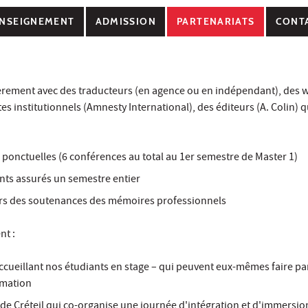
NSEIGNEMENT
ADMISSION
PARTENARIATS
CONT
lièrement avec des traducteurs (en agence ou en indépendant), des 
es institutionnels (Amnesty International), des éditeurs (A. Colin) q
ponctuelles (6 conférences au total au 1er semestre de Master 1)
ts assurés un semestre entier
ors des soutenances des mémoires professionnels
nt :
ccueillant nos étudiants en stage – qui peuvent eux-mêmes faire pa
rmation
de Créteil qui co-organise une journée d'intégration et d'immersio