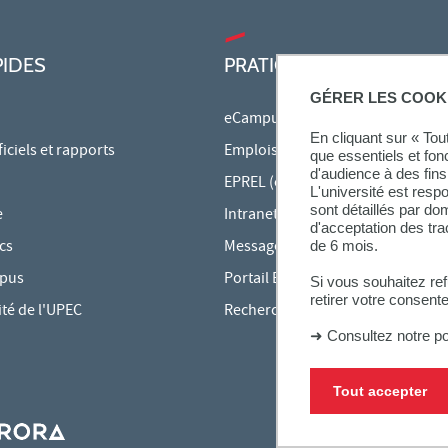
PIDES
PRATIQUE
GÉRER LES COOK
eCampus
En cliquant sur « To
ciels et rapports
Emplois du temps en ligne
que essentiels et fon
d'audience à des fins 
EPREL (cours en ligne)
L'université est resp
sont détaillés par d
e
Intranet des personnels
d'acceptation des tr
cs
Messagerie étudiante
de 6 mois.
mpus
Portail Bu Athéna
Si vous souhaitez re
retirer votre consent
ité de l'UPEC
Rechercher une formation
➜
Consultez notre po
Tout accepter