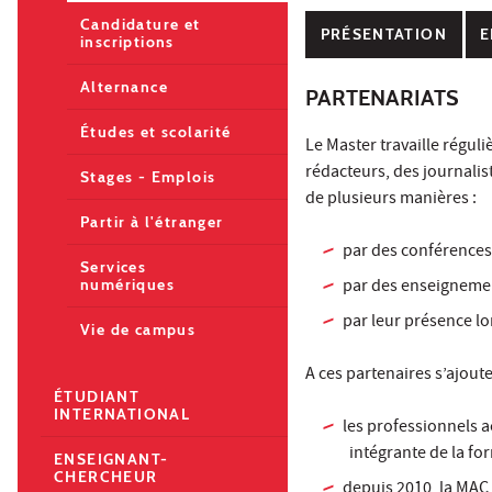
Candidature et
PRÉSENTATION
E
inscriptions
Alternance
PARTENARIATS
Études et scolarité
Le Master travaille régu
rédacteurs, des journalist
Stages - Emplois
de plusieurs manières :
Partir à l'étranger
par des conférences 
Services
par des enseignemen
numériques
par leur présence l
Vie de campus
A ces partenaires s’ajoute
ÉTUDIANT
INTERNATIONAL
les professionnels a
intégrante de la fo
ENSEIGNANT-
CHERCHEUR
depuis 2010, la MAC 