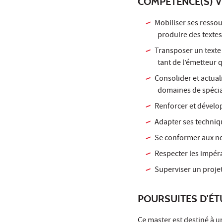
COMPÉTENCE(S) V
Mobiliser ses ressou
produire des textes
Transposer un texte 
tant de l’émetteur 
Consolider et actual
domaines de spécia
Renforcer et dévelo
Adapter ses techniq
Se conformer aux no
Respecter les impérat
Superviser un projet
POURSUITES D'É
Ce master est destiné à un