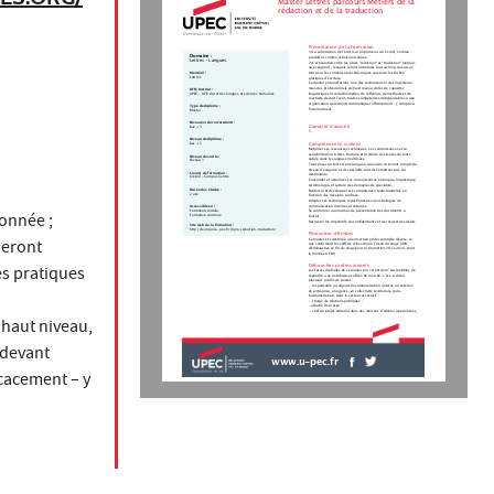
Master Lettres parcours Métiers de la
rédaction et de la traduction
Présentation de la formation
1) La valorisation de l’écrit (sur imprimé ou sur écran), comme
Domaine :
produit et comme activité raisonnée ;
Lettres - Langues
2) L'articulation entre les pôles "rédaction" et "traduction" (anglais
ou espagnol) – lesquels seront imbriqués tout au long du cursus,
Mention :
tant pour les connaissances théoriques que pour les tâches
Lettres
pratiques d’écriture.
Ce master entend former, non des techniciens ni des ingénieurs,
mais des professionnels de haut niveau, dotés de capacités
UFR/Institut :
linguistiques et rédactionnelles, de réflexion, de méthode et de
UPEC - UFR de Lettres langues et sciences humaines
réactivité devant l’écrit, toutes compétences indispensables à une
organisation qui entend communiquer efficacement – y compris à
Type de diplôme :
l’international.
Master
Niveau(x) de recrutement :
Capacité d'accueil
Bac + 3
5
Niveau de diplôme :
Compétence(s) visée(s)
Bac + 5
Mobiliser ses ressources techniques, ses connaissances et sa
sensibilité pour traiter, traduire et produire des textes de toute
Niveau de sortie :
nature dans les langues maîtrisées.
Niveau 1
Transposer un texte d’une langue à une autre en tenant compte du
niveau d’exigence et de spécialité tant de l’émetteur que du
Lieu(x) de formation :
destinataire.
Créteil - Campus Centre
Consolider et actualiser ses connaissances en langue, linguistique,
terminologie, et culture des domaines de spécialité.
Durée des études :
Renforcer et développer ses compétences rédactionnelles en
2 ans
fonction des missions confiées.
Adapter ses techniques rédactionnelles aux stratégies de
communication internes et externes.
Accessible en :
Formation initiale,
Se conformer aux normes de présentation des documents à
sonnée ;
Formation continue
fournir.
Respecter les impératifs de confidentialité et de respect des délais
Site web de la formation :
http://textopol.u-pec.fr/mpro-redaction-traduction/
Poursuites d'études
seront
Ce master est destiné à une insertion professionnelle directe, ce
que confirment les chiffres d'insertion à l'issue du stage (40%
d'embauches en fin de stage pour la promotion 2013-2014, dont
la moitié en CDI)
es pratiques
Débouchés professionnels
Les futurs diplômés de ce master pro seront donc susceptibles de
répondre à de nombreuses offres du marché, c’est-à-dire à
plusieurs profils de postes :
-  responsable ou adjoint de communication (interne ou externe)
en entreprise, en agence, en collectivité territoriale, dans
l’administration, dans le secteur associatif ;
-  chargé de relations publiques ;
- attaché de presse ;
-  chef de projet éditorial dans des maisons d’édition (spécialisées,
 haut niveau,
 devant
www.u-pec.fr
cacement – y