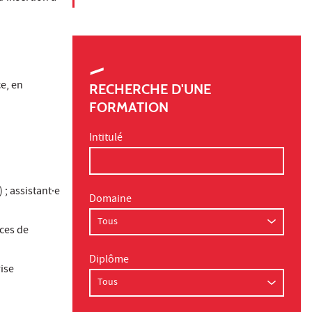
e, en
RECHERCHE D'UNE
FORMATION
Intitulé
 ; assistant·e
Domaine
ces de
Diplôme
rise