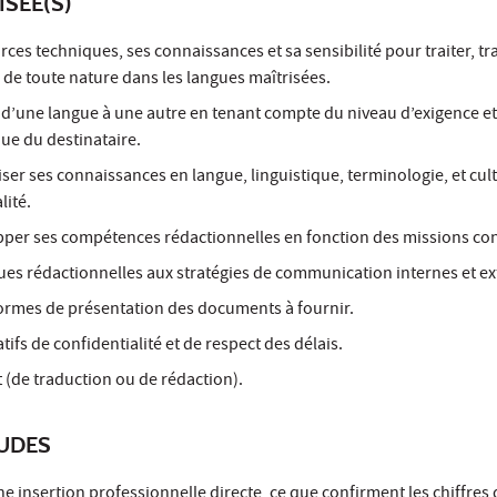
ISÉE(S)
rces techniques, ses connaissances et sa sensibilité pour traiter, tr
 de toute nature dans les langues maîtrisées.
d’une langue à une autre en tenant compte du niveau d’exigence et 
que du destinataire.
iser ses connaissances en langue, linguistique, terminologie, et cul
lité.
pper ses compétences rédactionnelles en fonction des missions con
ues rédactionnelles aux stratégies de communication internes et ex
rmes de présentation des documents à fournir.
ifs de confidentialité et de respect des délais.
 (de traduction ou de rédaction).
TUDES
e insertion professionnelle directe, ce que confirment les chiffres 