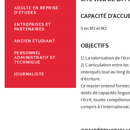
ADULTE EN REPRISE
D'ÉTUDES
CAPACITÉ D'ACCUE
ENTREPRISES ET
5 en M1 et M2
PARTENAIRES
ANCIEN ÉTUDIANT
OBJECTIFS
PERSONNEL
ADMINISTRATIF ET
1) La valorisation de l’é
TECHNIQUE
2) L'articulation entre le
imbriqués tout au long d
JOURNALISTE
d’écriture.
Ce master entend former,
dotés de capacités lingui
l’écrit, toutes compéten
compris à l’international.