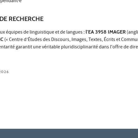
épendant·e
DE RECHERCHE
ux équipes de linguistique et de langues :
l’EA 3958 IMAGER
(angli
EC
(« Centre d’Études des Discours, Images, Textes, Écrits et Commu
arité garantit une véritable pluridisciplinarité dans l'offre de dir
2026