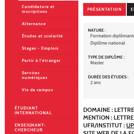
Candidature et
PRÉSENTATION
E
inscriptions
Alternance
NATURE :
Formation diplômant
Études et scolarité
Diplôme national
Stages - Emplois
TYPE DE DIPLÔME :
Partir à l'étranger
Master
Services
DURÉE DES ÉTUDES :
numériques
2 ans
Vie de campus
ÉTUDIANT
DOMAINE : LETTR
INTERNATIONAL
MENTION : LETTR
UFR/INSTITUT :
UP
ENSEIGNANT-
CHERCHEUR
SITE WEB DE LA 