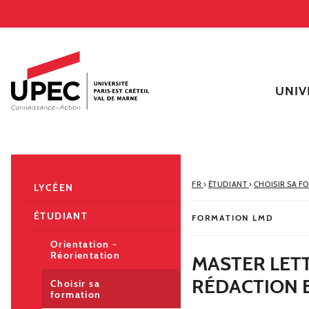
Aller au contenu
Navigation
Accès directs
Recherche
Navigation secondaire
UNIV
FR
›
ÉTUDIANT
›
CHOISIR SA F
LYCÉEN
ÉTUDIANT
FORMATION LMD
Orientation -
Réorientation
MASTER LET
RÉDACTION 
Choisir sa
formation