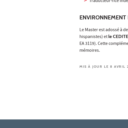
Traducteur·rice ind
ENVIRONNEMENT 
Le Master est adossé à de
hispanistes) et
le CEDIT
EA 3119). Cette complément
mémoires.
MIS À JOUR LE 8 AVRIL 