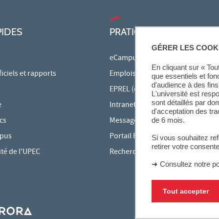
PIDES
PRATIQUE
GÉRER LES COOK
eCampus
En cliquant sur « To
ciels et rapports
Emplois du temps en ligne
que essentiels et fon
d'audience à des fins 
EPREL (cours en ligne)
L'université est resp
sont détaillés par d
e
Intranet des personnels
d'acceptation des tr
cs
Messagerie étudiante
de 6 mois.
mpus
Portail Bu Athéna
Si vous souhaitez re
retirer votre consent
ité de l'UPEC
Rechercher une formation
➜
Consultez notre po
Tout accepter