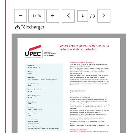
/
3
43 %
Télécharger
Master Lettres parcours Métiers de la
rédaction et de la traduction
Présentation de la formation
1) La valorisation de l’écrit (sur imprimé ou sur écran), comme
Domaine :
produit et comme activité raisonnée ;
Lettres - Langues
2) L'articulation entre les pôles "rédaction" et "traduction" (anglais
ou espagnol) – lesquels seront imbriqués tout au long du cursus,
Mention :
tant pour les connaissances théoriques que pour les tâches
Lettres
pratiques d’écriture.
Ce master entend former, non des techniciens ni des ingénieurs,
mais des professionnels de haut niveau, dotés de capacités
UFR/Institut :
linguistiques et rédactionnelles, de réflexion, de méthode et de
UPEC - UFR de Lettres langues et sciences humaines
réactivité devant l’écrit, toutes compétences indispensables à une
organisation qui entend communiquer efficacement – y compris à
Type de diplôme :
l’international.
Master
Niveau(x) de recrutement :
Capacité d'accueil
Bac + 3
5
Niveau de diplôme :
Compétence(s) visée(s)
Bac + 5
Mobiliser ses ressources techniques, ses connaissances et sa
sensibilité pour traiter, traduire et produire des textes de toute
Niveau de sortie :
nature dans les langues maîtrisées.
Niveau 1
Transposer un texte d’une langue à une autre en tenant compte du
niveau d’exigence et de spécialité tant de l’émetteur que du
Lieu(x) de formation :
destinataire.
Créteil - Campus Centre
Consolider et actualiser ses connaissances en langue, linguistique,
terminologie, et culture des domaines de spécialité.
Durée des études :
Renforcer et développer ses compétences rédactionnelles en
2 ans
fonction des missions confiées.
Adapter ses techniques rédactionnelles aux stratégies de
communication internes et externes.
Accessible en :
Formation initiale,
Se conformer aux normes de présentation des documents à
Formation continue
fournir.
Respecter les impératifs de confidentialité et de respect des délais
Site web de la formation :
http://textopol.u-pec.fr/mpro-redaction-traduction/
Poursuites d'études
Ce master est destiné à une insertion professionnelle directe, ce