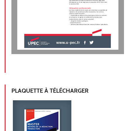
que confirment les chiffres d'insertion à l'issue du stage (40%
d'embauches en fin de stage pour la promotion 2013-2014, dont
la moitié en CDI)
Débouchés professionnels
Les futurs diplômés de ce master pro seront donc susceptibles de
répondre à de nombreuses offres du marché, c’est-à-dire à
plusieurs profils de postes :
-  responsable ou adjoint de communication (interne ou externe)
en entreprise, en agence, en collectivité territoriale, dans
l’administration, dans le secteur associatif ;
-  chargé de relations publiques ;
- attaché de presse ;
-  chef de projet éditorial dans des maisons d’édition (spécialisées,
www.u-pec.fr
PLAQUETTE À TÉLÉCHARGER