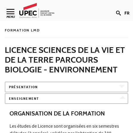
Aller au contenu
FR
Navigation secondaire
MENU
FORMATION LMD
LICENCE SCIENCES DE LA VIE ET
DE LA TERRE PARCOURS
BIOLOGIE - ENVIRONNEMENT
PRÉSENTATION
ENSEIGNEMENT
ORGANISATION DE LA FORMATION
Les études de Licence sont organisées en six semestres