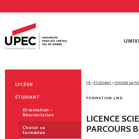
Aller au contenu
Navigation
Accès directs
Recherche
Navigation secondaire
UNIV
FR
›
ÉTUDIANT
›
CHOISIR SA F
LYCÉEN
ÉTUDIANT
FORMATION LMD
Orientation -
Réorientation
LICENCE SCIE
PARCOURS B
Choisir sa
formation