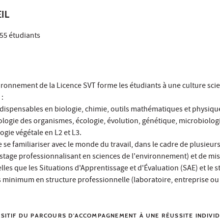
IL
155 étudiants
ronnement de la Licence SVT forme les étudiants à une culture scie
 :
indispensables en biologie, chimie, outils mathématiques et physiqu
iologie des organismes, écologie, évolution, génétique, microbiolog
ogie végétale en L2 et L3.
e se familiariser avec le monde du travail, dans le cadre de plusieur
 stage professionnalisant en sciences de l'environnement) et de mi
lles que les Situations d'Apprentissage et d'Évaluation (SAE) et le s
s minimum en structure professionnelle (laboratoire, entreprise o
OSITIF DU PARCOURS D'ACCOMPAGNEMENT À UNE RÉUSSITE INDIVID