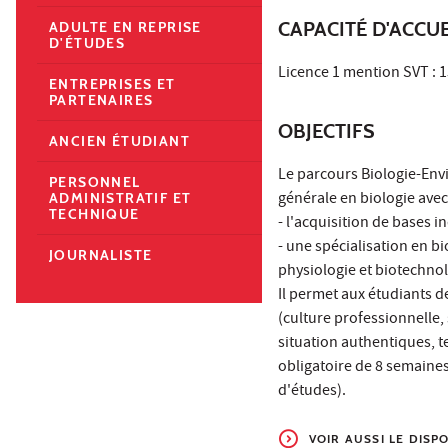
CAPACITÉ D'ACCUE
ADULTE EN REPRISE
D'ÉTUDES
Licence 1 mention SVT : 
ENTREPRISES ET
PARTENAIRES
OBJECTIFS
ANCIEN ÉTUDIANT
Le parcours Biologie-Envi
PERSONNEL
générale en biologie avec
ADMINISTRATIF ET
TECHNIQUE
- l'acquisition de bases 
- une spécialisation en b
JOURNALISTE
physiologie et biotechnol
Il permet aux étudiants d
(culture professionnelle,
situation authentiques, te
obligatoire de 8 semaine
d'études).
VOIR AUSSI LE DISP