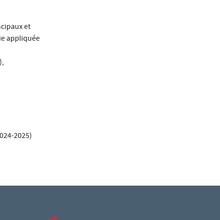
ncipaux et
gie appliquée
),
2024-2025)