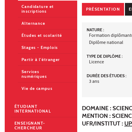
Candidature et
PRÉSENTATION
E
inscriptions
Alternance
NATURE :
Formation diplômant
Études et scolarité
Diplôme national
Stages - Emplois
TYPE DE DIPLÔME :
Partir à l'étranger
Licence
Services
DURÉE DES ÉTUDES :
numériques
3 ans
Vie de campus
ÉTUDIANT
DOMAINE : SCIENC
INTERNATIONAL
MENTION : SCIENC
UFR/INSTITUT :
UP
ENSEIGNANT-
CHERCHEUR