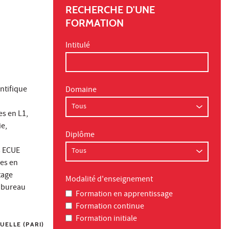
RECHERCHE D'UNE
FORMATION
Intitulé
ntifique
Domaine
es en L1,
ie,
Diplôme
s ECUE
ses en
tage
Modalité d'enseignement
u bureau
Formation en apprentissage
Formation continue
Formation initiale
UELLE (PARI)