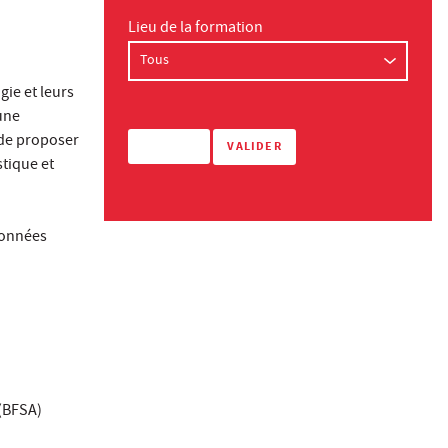
Lieu de la formation
ie et leurs
 une
 de proposer
stique et
données
 (BFSA)