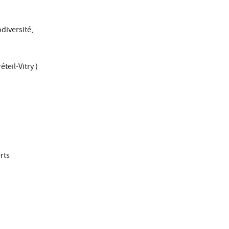
diversité,
teil-Vitry )
rts