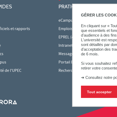
PIDES
PRATIQUE
GÉRER LES COOK
eCampus
En cliquant sur « To
ciels et rapports
Emplois du temps en ligne
que essentiels et fon
d'audience à des fins 
EPREL (cours en ligne)
L'université est resp
sont détaillés par d
e
Intranet des personnels
d'acceptation des tr
cs
Messagerie étudiante
de 6 mois.
mpus
Portail Bu Athéna
Si vous souhaitez re
retirer votre consent
ité de l'UPEC
Rechercher une formation
➜
Consultez notre po
Tout accepter