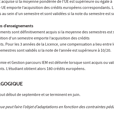
 acquise si la moyenne pondérée de l’UE est supérieure ou égale à
ne UE emporte l’acquisition des crédits européens correspondants. 
 au sein d’un semestre et sont validées si la note du semestre est 
es d’enseignements
ments sont définitivement acquis si la moyenne des semestres est
sition d’un semestre emporte l’acquisition des crédits
. Pour les 3 années de la Licence, une compensation a lieu entre 
es semestres sont validés si la note de l’année est supérieure à 10/20.
ie et Gestion parcours IEM est délivrée lorsque sont acquis ou vali
s. L’étudiant obtient alors 180 crédits européens.
AGOGIQUE
out début de septembre et se terminent en juin.
ue peut faire l’objet d’adaptations en fonction des contraintes pé