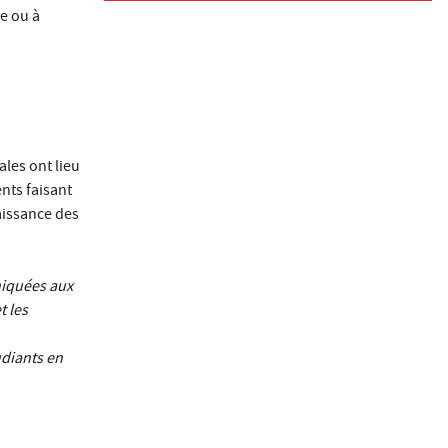
e ou à
les ont lieu
nts faisant
aissance des
niquées aux
t les
udiants en