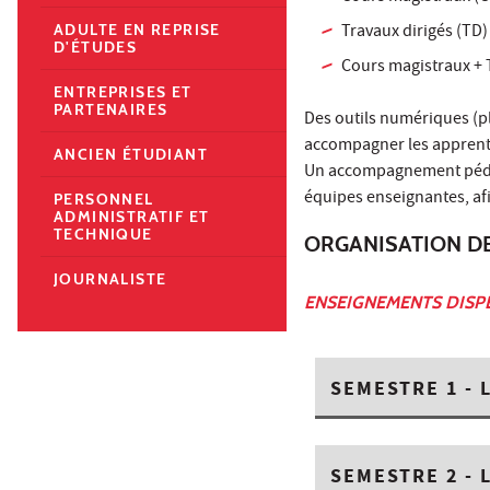
Travaux dirigés (TD)
ADULTE EN REPRISE
D'ÉTUDES
Cours magistraux + T
ENTREPRISES ET
PARTENAIRES
Des outils numériques (p
accompagner les apprentis
ANCIEN ÉTUDIANT
Un accompagnement pédag
équipes enseignantes, afi
PERSONNEL
ADMINISTRATIF ET
TECHNIQUE
ORGANISATION D
JOURNALISTE
ENSEIGNEMENTS DISP
SEMESTRE 1 - L
SEMESTRE 2 - L