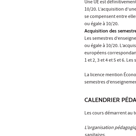
Une UE est définitivement
10/20. L’acquisition d’u
se compensent entre elles
ou égale à 10/20.
Acquisition des semestr
Les semestres d’enseigne
ou égale à 10/20. L’acqui
européens correspondants
1 et 2, 3 et 4 et 5 et 6. L
La licence mention Économ
semestres d’enseignement
CALENDRIER PÉD
Les cours démarrent au t
L’organisation pédagogiq
sanitaires.