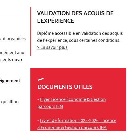
VALIDATION DES ACQUIS DE
L'EXPÉRIENCE
Diplôme accessible en validation des acquis
ont organisés
de l'expérience, sous certaines conditions.
> En savoir plus
ormément aux
ements ouvre
seignement
DOCUMENTS UTILES
-
Flyer Licence Économie & Gestion
cquisition
parcours IEM
-
Livret de formation 2025-2026 : Licence
3 Économie & Gestion parcours IEM