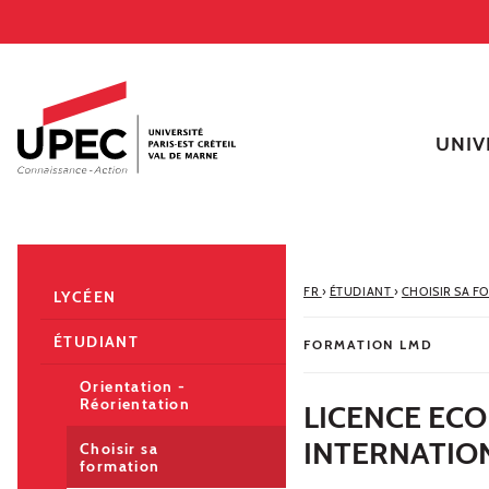
Aller au contenu
Navigation
Accès directs
Recherche
Navigation secondaire
UNIV
FR
›
ÉTUDIANT
›
CHOISIR SA F
LYCÉEN
ÉTUDIANT
FORMATION LMD
Orientation -
Réorientation
LICENCE EC
INTERNATIO
Choisir sa
formation