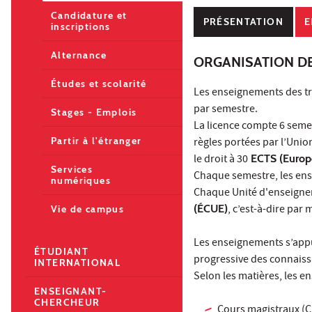
Candidature et
PRÉSENTATION
E
inscriptions
Alternance
ORGANISATION D
Études et scolarité
Les enseignements des tr
par semestre.
Stages - Emplois
La licence compte 6 seme
Partir à l'étranger
règles portées par l’Uni
le droit à 30
ECTS (Europe
Services
Chaque semestre, les en
numériques
Chaque Unité d'enseigne
(ÉCUE)
, c’est-à-dire par 
Vie de campus
Les enseignements s’appu
ÉTUDIANT
progressive des connais
INTERNATIONAL
Selon les matières, les e
ENSEIGNANT-
CHERCHEUR
Cours magistraux (C