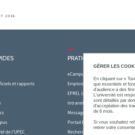
ET 2026
PIDES
PRATIQUE
GÉRER LES COOK
eCampus
En cliquant sur « To
ciels et rapports
Emplois du temps en ligne
que essentiels et fon
d'audience à des fins 
EPREL (cours en ligne)
L'université est resp
sont détaillés par d
e
Intranet des personnels
d'acceptation des tr
de 6 mois.
cs
Messagerie étudiante
Si vous souhaitez re
mpus
Portail Bu Athéna
retirer votre consent
ité de l'UPEC
Rechercher une formation