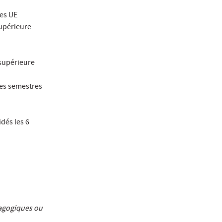
Les UE
supérieure
 supérieure
les semestres
dés les 6
dagogiques ou