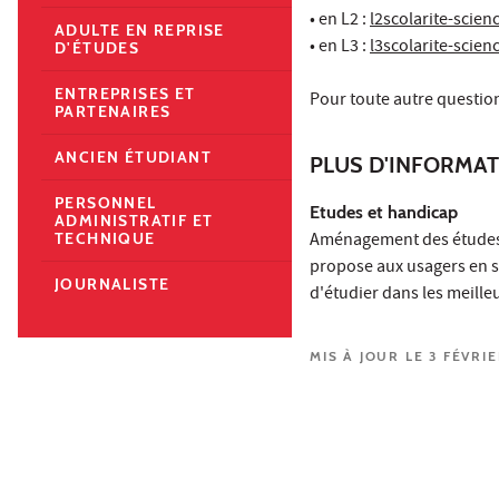
• en L2 :
l2scolarite-scie
ADULTE EN REPRISE
• en L3 :
l3scolarite-scie
D'ÉTUDES
ENTREPRISES ET
Pour toute autre questio
PARTENAIRES
ANCIEN ÉTUDIANT
PLUS D'INFORMA
PERSONNEL
Etudes et handicap
ADMINISTRATIF ET
Aménagement des études e
TECHNIQUE
propose aux usagers en 
JOURNALISTE
d'étudier dans les meille
MIS À JOUR LE 3 FÉVRI