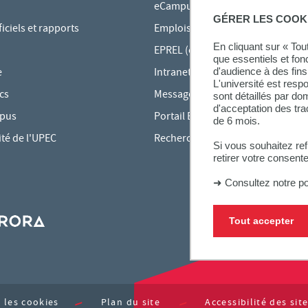
eCampus
GÉRER LES COOK
ciels et rapports
Emplois du temps en ligne
En cliquant sur « To
EPREL (cours en ligne)
que essentiels et fon
e
Intranet des personnels
d'audience à des fins 
L'université est resp
cs
Messagerie étudiante
sont détaillés par d
d'acceptation des tr
mpus
Portail Bu Athéna
de 6 mois.
ité de l'UPEC
Rechercher une formation
Si vous souhaitez re
retirer votre consent
➜
Consultez notre po
Tout accepter
 les cookies
Plan du site
Accessibilité des si