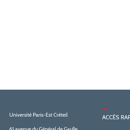
Université Paris-Est Créteil
ACCÈS RA
61 avenue du Général de Gaulle