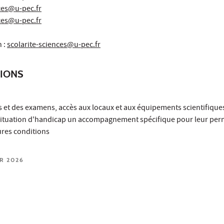
nces@u-pec.fr
nces@u-pec.fr
n :
scolarite-sciences@u-pec.fr
TIONS
t des examens, accès aux locaux et aux équipements scientifiques
situation d'handicap un accompagnement spécifique pour leur per
ures conditions
ER 2026