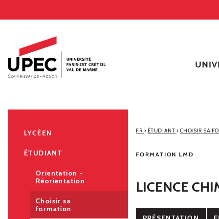
Aller au contenu
Navigation
Accès directs
Recherche
Navigation secondaire
UNIV
FR
›
ÉTUDIANT
›
CHOISIR SA F
LYCÉEN
ÉTUDIANT
FORMATION LMD
Orientation -
Réorientation
LICENCE CHI
Choisir sa
formation
PRÉSENTATION
E