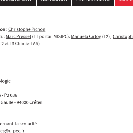
ion
:
Christophe Pichon
rs
:
Marc Presset
(L1 portail MISIPC).
Manuela Cirtog
(L2),
Christoph
L2 et L3 Chimie-LAS)
ologie
 - P2 036
Gaulle - 94000 Créteil
ernant la scolarité
nces@u-pec.fr