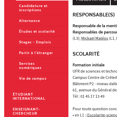
Candidature et
inscriptions
RESPONSABLE(S)
Alternance
Responsable de la ment
Études et scolarité
Responsables de parcou
(L3);
Mickaël Matéos
(L1, 
Stages - Emplois
Partir à l'étranger
SCOLARITÉ
Services
Formation initiale
numériques
UFR de sciences et techn
Campus Centre de Créteil
Vie de campus
Bâtiment P2 - niveau dalle
61, avenue du Général de 
ÉTUDIANT
Tél : 01 45 17 13 49
INTERNATIONAL
Pour toute question conc
ENSEIGNANT-
CHERCHEUR
• en L1 :
l1scolarite-scie