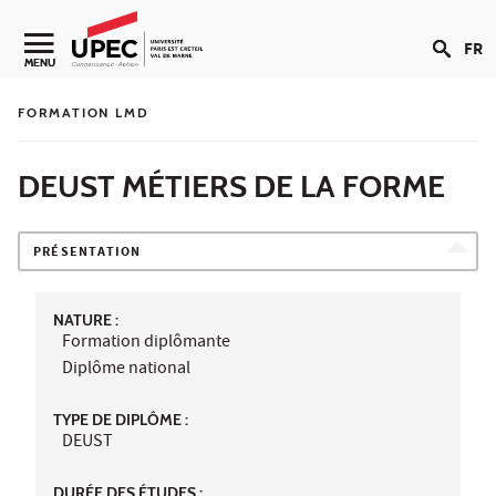
Aller au contenu
FR
Navigation secondaire
MENU
FORMATION LMD
DEUST MÉTIERS DE LA FORME
PRÉSENTATION
NATURE :
Formation diplômante
Diplôme national
TYPE DE DIPLÔME :
DEUST
DURÉE DES ÉTUDES :