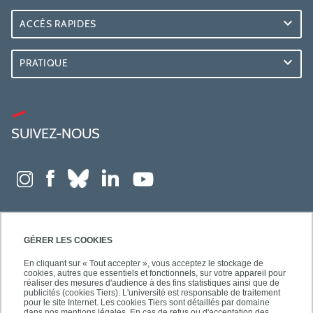
ACCÈS RAPIDES
PRATIQUE
SUIVEZ-NOUS
GÉRER LES COOKIES
En cliquant sur « Tout accepter », vous acceptez le stockage de
cookies, autres que essentiels et fonctionnels, sur votre appareil pour
réaliser des mesures d'audience à des fins statistiques ainsi que de
publicités (cookies Tiers). L'université est responsable de traitement
pour le site Internet. Les cookies Tiers sont détaillés par domaine
dans nos mentions légales. En cas de refus ou d'acceptation des