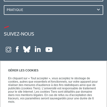
PRATIQUE
SUIVEZ-NOUS
GÉRER LES COOKIES
En cliquant sur « Tout accepter », vous acceptez le stockage de
cookies, autres que essentiels et fonctionnels, sur votre appareil pour
réaliser des mesures d'audience à des fins statistiques ainsi que de
publicités (cookies Tiers). L'université est responsable de traitement
pour le site Internet. Les cookies Tiers sont détaillés par domaine
dans nos mentions légales. En cas de refus ou d'acceptation des
traceurs, vos paramètres seront sauvegardés pour une durée de 6
mois.