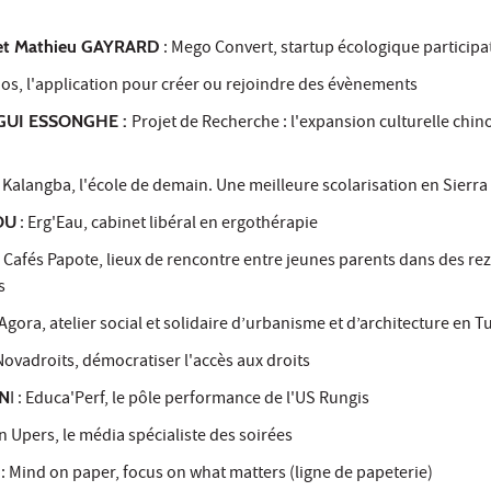
et Mathieu GAYRARD
:
Mego Convert, startup écologique participa
os, l'application pour créer ou rejoindre des évènements
NGUI ESSONGHE :
Projet de Recherche : l'expansion culturelle chin
:
Kalangba, l'école de demain. Une meilleure scolarisation en Sierr
OU
:
Erg'Eau, cabinet libéral en ergothérapie
s Cafés Papote, lieux de rencontre entre jeunes parents dans des re
s
Agora, atelier social et solidaire d’urbanisme et d’architecture en T
Novadroits, démocratiser l'accès aux droits
AN
I :
Educa'Perf, le pôle performance de l'US Rungis
n Upers, le média spécialiste des soirées
:
Mind on paper, focus on what matters (ligne de papeterie)