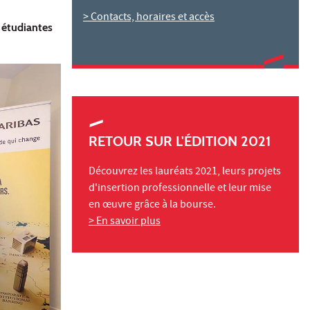
> Contacts, horaires et accès
 étudiantes
RETOUR SUR L'ÉDITION 2021
Découvrez les lauréats 2021, leurs projets
d'insertion professionnelle et leur mise
en œuvre grâce à la bourse.
> En savoir plus