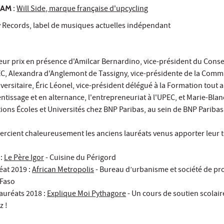
IAM
:
Will Side, marque française d'upcycling
 Records, label de musiques actuelles indépendant
leur prix en présence d'Amilcar Bernardino, vice-président du Conse
EC, Alexandra d'Anglemont de Tassigny, vice-présidente de la Commi
versitaire, Éric Léonel, vice-président délégué à la Formation tout a
entissage et en alternance, l'entrepreneuriat à l'UPEC, et Marie-Blan
ions Écoles et Universités chez BNP Paribas, au sein de BNP Pariba
rcient chaleureusement les anciens lauréats venus apporter leur
 :
Le Père Igor
- Cuisine du Périgord
éat 2019 :
African Metropolis
- Bureau d’urbanisme et société de pr
 Faso
lauréats 2018 :
Explique Moi Pythagore
- Un cours de soutien scolai
z !