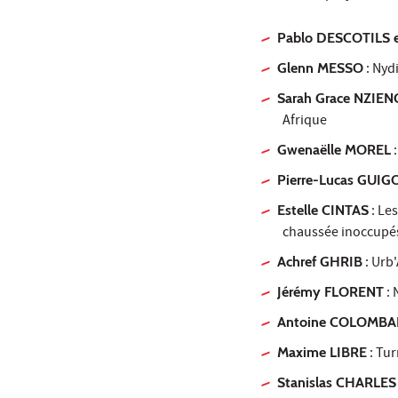
Pablo DESCOTILS 
Glenn MESSO
:
Nydi
Sarah Grace NZIE
Afrique
Gwenaëlle MOREL
Pierre-Lucas GUIG
Estelle CINTAS
: Le
chaussée inoccupé
Achref GHRIB
:
Urb'
Jérémy FLORENT
:
Antoine COLOMB
Maxime LIBRE
:
Tur
Stanislas CHARLES