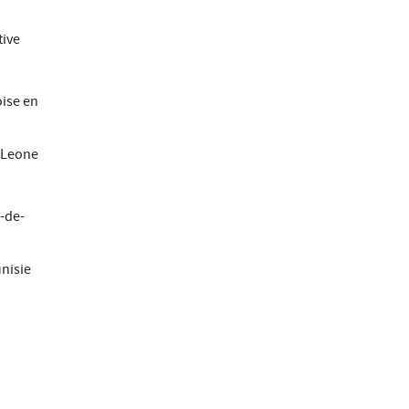
tive
oise en
a Leone
z-de-
unisie