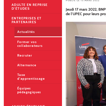
PUBLIÉ LE 15 MARS 2022
ADULTE EN REPRISE
D'ÉTUDES
Jeudi 17 mars 2022, BNP
de l’UPEC pour leurs proj
ENTREPRISES ET
PARTENAIRES
Actualités
Former vos
collaborateurs
Recruter
Alternance
Taxe
d'apprentissage
Équipes
pédagogiques