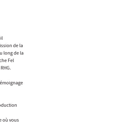
il
ssion de la
u long de la
che Fel
s RHG.
 témoignage
oduction
re où vous