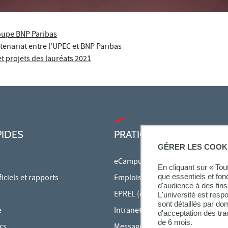
roupe BNP Paribas
rtenariat entre l'UPEC et BNP Paribas
et projets des lauréats 2021
PIDES
PRATIQUE
GÉRER LES COOK
eCampus
En cliquant sur « To
que essentiels et fon
ciels et rapports
Emplois du temps en ligne
d'audience à des fins 
EPREL (cours en ligne)
L'université est resp
sont détaillés par d
e
Intranet des personnels
d'acceptation des tr
de 6 mois.
cs
Messagerie étudiante