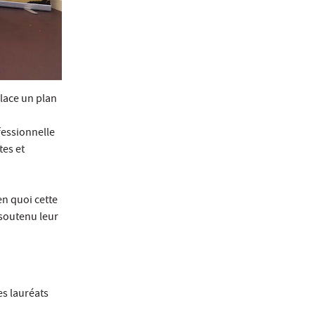
lace un plan
fessionnelle
es et
en quoi cette
 soutenu leur
es lauréats