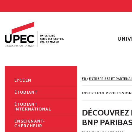
Aller au contenu
Navigation
Accès directs
Recherche
Navigation secondaire
UNIV
FR
›
ENTREPRISES ET PARTENA
LYCÉEN
ÉTUDIANT
INSERTION PROFESSIO
ÉTUDIANT
INTERNATIONAL
DÉCOUVREZ 
BNP PARIBAS
ENSEIGNANT-
CHERCHEUR