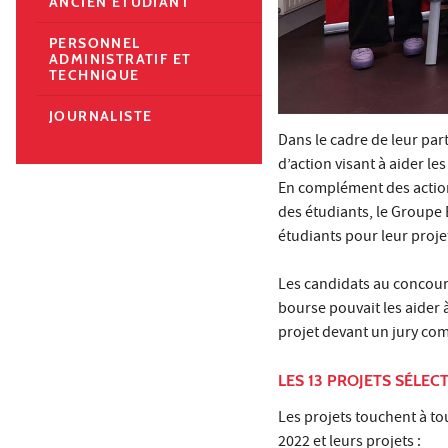
ANCIEN ÉTUDIANT
PERSONNEL
ADMINISTRATIF ET
TECHNIQUE
JOURNALISTE
Dans le cadre de leur
par
d’action visant à aider le
En complément des action
des étudiants, le Groupe 
étudiants pour leur proje
Les candidats au concours
bourse pouvait les aider 
projet devant un jury co
LES 13 PROJETS SÉLEC
Les projets touchent à to
2022 et leurs projets :