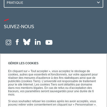
PRATIQUE
SUIVEZ-NOUS
GÉRER LES COOKIES
En cliquant sur « Tout accepter », vous acceptez le stockage de
cookies, autres que essentiels et fonctionnels, sur votre appareil pour
réaliser des mesures d'audience à des fins statistiques ainsi que de
publicités (cookies Tiers). L'université est responsable de traitement
pour le site Internet. Les cookies Tiers sont détaillés par domaine
dans nos mentions légales. En cas de refus ou d'acceptation des
traceurs, vos paramètres seront sauvegardés pour une durée de 6
mois.
Si vous souhaitez refuser les cookies après les avoir acceptés, vous
pouvez retirer votre consentement en cliquant sur « Personnaliser ».