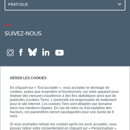
PRATIQUE
SUIVEZ-NOUS
GÉRER LES COOKIES
En cliquant sur « Tout accepter », vous acceptez le stockage de
cookies, autres que essentiels et fonctionnels, sur votre appareil pour
réaliser des mesures d'audience à des fins statistiques ainsi que de
publicités (cookies Tiers). L'université est responsable de traitement
pour le site Internet. Les cookies Tiers sont détaillés par domaine
dans nos mentions légales. En cas de refus ou d'acceptation des
traceurs, vos paramètres seront sauvegardés pour une durée de 6
mois.
Si vous souhaitez refuser les cookies après les avoir acceptés, vous
pouvez retirer votre consentement en cliquant sur « Personnaliser ».