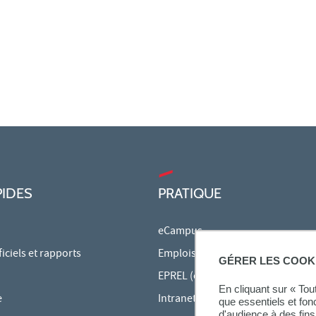
PIDES
PRATIQUE
eCampus
ciels et rapports
Emplois du temps en ligne
GÉRER LES COOK
EPREL (cours en ligne)
En cliquant sur « To
e
Intranet des personnels
que essentiels et fon
d'audience à des fins 