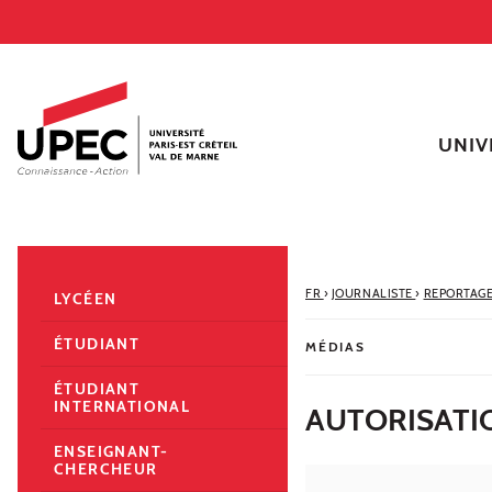
Aller au contenu
Navigation
Accès directs
Recherche
Navigation secondaire
UNIV
FR
›
JOURNALISTE
›
REPORTAGE 
LYCÉEN
ÉTUDIANT
MÉDIAS
ÉTUDIANT
INTERNATIONAL
AUTORISATIO
ENSEIGNANT-
CHERCHEUR