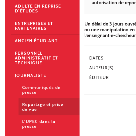
autorisation de repo
ADULTE EN REPRISE
D'ÉTUDES
ENTREPRISES ET
Un délai de 3 jours ouvr
PARTENAIRES
ou une manipulation en la
l’enseignant·e-chercheur
ANCIEN ÉTUDIANT
PERSONNEL
ADMINISTRATIF ET
DATES
TECHNIQUE
AUTEUR(S)
JOURNALISTE
ÉDITEUR
Communiqués de
presse
Reportage et prise
de vue
L'UPEC dans la
presse