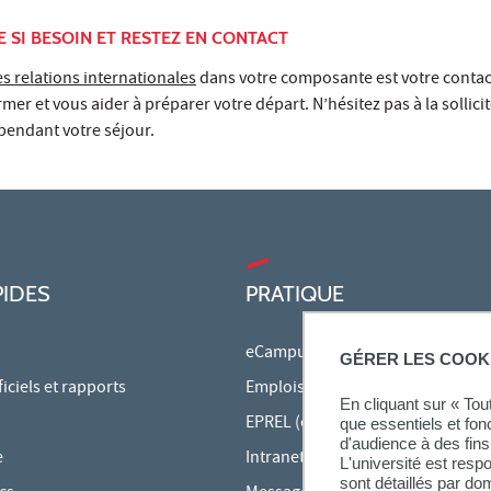
E SI BESOIN ET RESTEZ EN CONTACT
s relations internationales
dans votre composante est votre contac
er et vous aider à préparer votre départ. N’hésitez pas à la sollicit
pendant votre séjour.
PIDES
PRATIQUE
eCampus
GÉRER LES COOK
ciels et rapports
Emplois du temps en ligne
En cliquant sur « To
EPREL (cours en ligne)
que essentiels et fon
d'audience à des fins 
e
Intranet des personnels
L'université est resp
sont détaillés par d