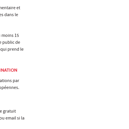
mentaire et
es dans le
 moins 15
e public de
 qui prend le
INATION
ations par
ropéennes.
e gratuit
u email si la