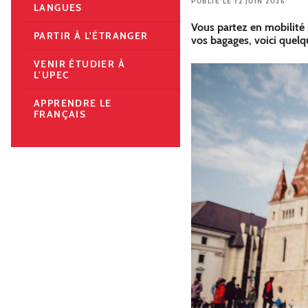
PUBLIÉ LE 12 JUIN 2026
LANGUES
Vous partez en mobilité 
PARTIR À L'ÉTRANGER
vos bagages, voici quelq
VENIR ÉTUDIER À
L'UPEC
APPRENDRE LE
FRANÇAIS