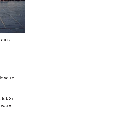
 quasi-
de votre
tut. Si
 votre