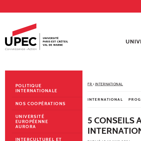
Aller au contenu
Navigation
Accès directs
Recherche
Navigation secondaire
UNIV
FR
›
INTERNATIONAL
POLITIQUE
INTERNATIONALE
INTERNATIONAL
PROG
NOS COOPÉRATIONS
UNIVERSITÉ
5 CONSEILS 
EUROPÉENNE
AURORA
INTERNATIO
INTERCULTUREL ET