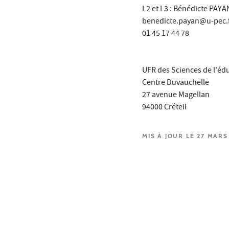
L2 et L3 : Bénédicte PAYA
benedicte.payan@u-pec.
01 45 17 44 78
UFR des Sciences de l'édu
Centre Duvauchelle
27 avenue Magellan
94000 Créteil
MIS À JOUR LE 27 MARS