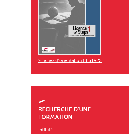
> Fiches d'orientation L1 STAPS
RECHERCHE D'UNE
FORMATION
Intitulé