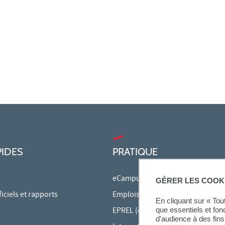
PIDES
PRATIQUE
eCampus
GÉRER LES COOK
ciels et rapports
Emplois du temps en ligne
En cliquant sur « To
EPREL (cours en ligne)
que essentiels et fon
d'audience à des fins 