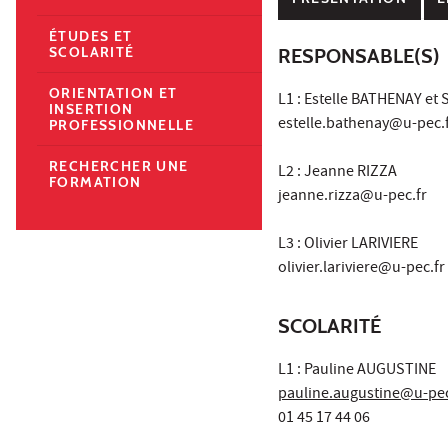
ÉTUDES ET
SCOLARITÉ
RESPONSABLE(S)
ORIENTATION ET
L1 : Estelle BATHENAY et
INSERTION
estelle.bathenay@u-pec.f
PROFESSIONNELLE
RECHERCHER UNE
L2 : Jeanne RIZZA
FORMATION
jeanne.rizza@u-pec.fr
L3 : Olivier LARIVIERE
olivier.lariviere@u-pec.fr
SCOLARITÉ
L1 : Pauline AUGUSTINE
pauline.augustine@u-pec
01 45 17 44 06