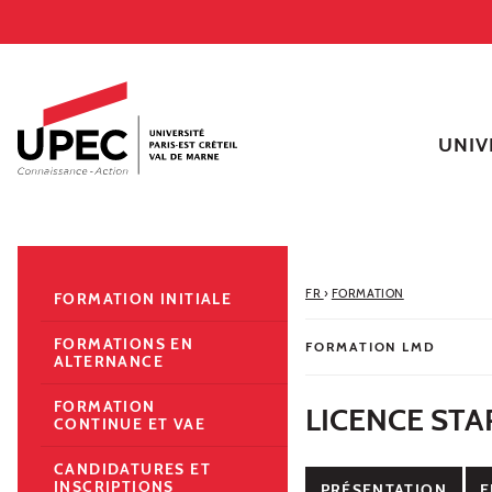
Aller au contenu
Navigation
Accès directs
Recherche
Navigation secondaire
UNIV
FR
›
FORMATION
FORMATION INITIALE
FORMATIONS EN
FORMATION LMD
ALTERNANCE
FORMATION
LICENCE STA
CONTINUE ET VAE
CANDIDATURES ET
INSCRIPTIONS
PRÉSENTATION
E