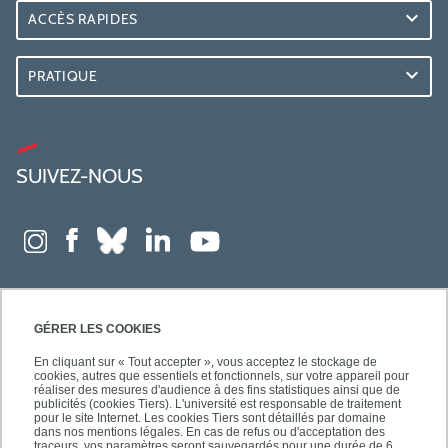
ACCÈS RAPIDES
PRATIQUE
SUIVEZ-NOUS
GÉRER LES COOKIES
En cliquant sur « Tout accepter », vous acceptez le stockage de
cookies, autres que essentiels et fonctionnels, sur votre appareil pour
réaliser des mesures d'audience à des fins statistiques ainsi que de
publicités (cookies Tiers). L'université est responsable de traitement
pour le site Internet. Les cookies Tiers sont détaillés par domaine
dans nos mentions légales. En cas de refus ou d'acceptation des
traceurs, vos paramètres seront sauvegardés pour une durée de 6