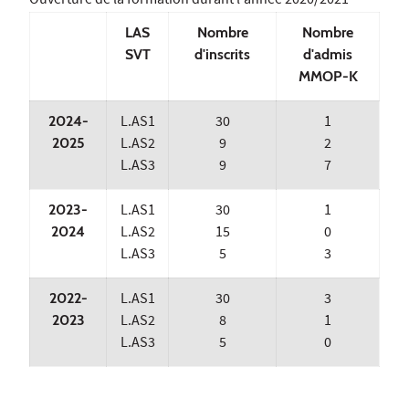
Ouverture de la formation durant l'année 2020/2021
LAS
Nombre
Nombre
SVT
d'inscrits
d'admis
MMOP-K
2024-
L.AS1
30
1
2025
L.AS2
9
2
L.AS3
9
7
2023-
L.AS1
30
1
2024
L.AS2
15
0
L.AS3
5
3
2022-
L.AS1
30
3
2023
L.AS2
8
1
L.AS3
5
0