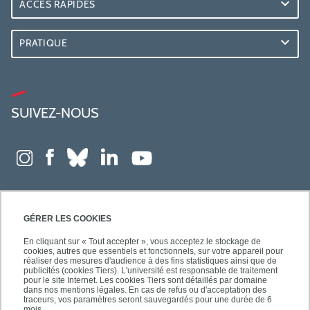
ACCÈS RAPIDES
PRATIQUE
SUIVEZ-NOUS
GÉRER LES COOKIES
En cliquant sur « Tout accepter », vous acceptez le stockage de
cookies, autres que essentiels et fonctionnels, sur votre appareil pour
réaliser des mesures d'audience à des fins statistiques ainsi que de
publicités (cookies Tiers). L'université est responsable de traitement
pour le site Internet. Les cookies Tiers sont détaillés par domaine
dans nos mentions légales. En cas de refus ou d'acceptation des
traceurs, vos paramètres seront sauvegardés pour une durée de 6
mois.