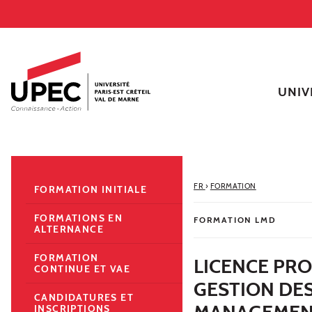
Aller au contenu
Navigation
Accès directs
Recherche
Navigation secondaire
UNIV
FR
›
FORMATION
FORMATION INITIALE
FORMATIONS EN
FORMATION LMD
ALTERNANCE
FORMATION
LICENCE PR
CONTINUE ET VAE
GESTION DE
CANDIDATURES ET
MANAGEMENT
INSCRIPTIONS