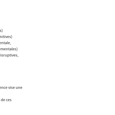
s)
nitives)
mentale,
tementales)
disruptives,
ence vise une
 de ces