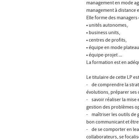
management en mode agile, 
management à distance et 
Elle forme des managers c
• unités autonomes,
• business units,
• centres de profits,
• équipe en mode plateau
• équipe-projet ...
La formation est en adéqu
Le titulaire de cette LP es
- de comprendre la straté
évolutions, préparer ses c
- savoir réaliser la mise
gestion des problèmes op
- maîtriser les outils de
bon communicant et être à
- de se comporter en lea
collaborateurs, se focalise