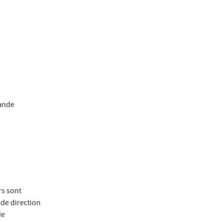
rande
rs sont
 de direction
de