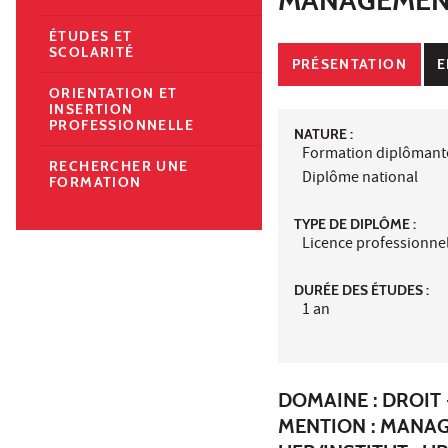
ÉTUDES ET
SCOLARITÉ
PRÉSENTATION
E
ORIENTATION ET
INSERTION
PROFESSIONNELLE
NATURE :
Formation diplômant
RECHERCHER UNE
Diplôme national
FORMATION
TYPE DE DIPLÔME :
Licence professionne
DURÉE DES ÉTUDES :
1 an
DOMAINE : DROIT 
MENTION : MANAG