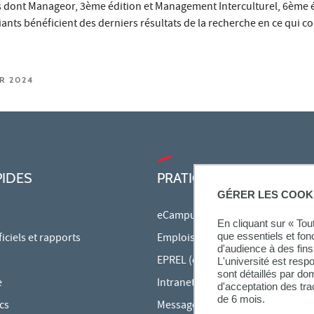
dont Manageor, 3ème édition et Management Interculturel, 6ème é
ants bénéficient des derniers résultats de la recherche en ce qui c
ER 2024
PIDES
PRATIQUE
GÉRER LES COOK
eCampus
En cliquant sur « To
que essentiels et fon
ciels et rapports
Emplois du temps en ligne
d'audience à des fins 
EPREL (cours en ligne)
L'université est resp
sont détaillés par d
e
Intranet des personnels
d'acceptation des tr
de 6 mois.
cs
Messagerie étudiante