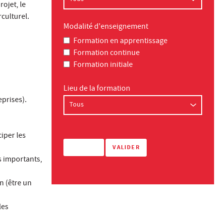
rojet, le
culturel.
Modalité d'enseignement
Formation en apprentissage
Formation continue
Formation initiale
Lieu de la formation
eprises).
iper les
s importants,
n (être un
les