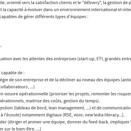
orienté vers la satisfaction clients et le "délivery", la gestion de p
la capacité à évoluer dans un environnement international et inter
apables de gérer différents types d'équipes :
,
ation avec les attentes des entreprises (start-up, ETI, grandes entr
t capable de :
gie de son entreprise et de la décliner au niveau des équipes (antic
ollaborateurs, ...)
 en oeuvre opérationnelle (prioriser les projets, remonter les risque
érationnels, maitrise des coûts, gestion du temps).
 gestion (tableau de bord, lean management, ...) et de communicatio
 l'écoute) notamment digitaux (RSE, visio, new ledia literacy...),
der (diriger et animer une équipe, donner du feed-back, impliquer 
r sur le bien-être, ...)