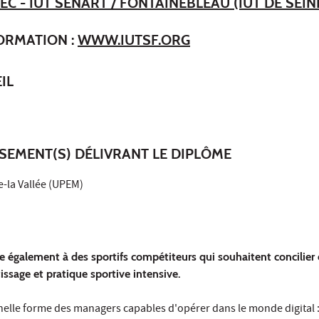
EC - IUT SÉNART / FONTAINEBLEAU (IUT DE SEIN
FORMATION :
WWW.IUTSF.ORG
IL
SSEMENT(S) DÉLIVRANT LE DIPLÔME
e-la Vallée (UPEM)
e également à des sportifs compétiteurs qui souhaitent concilier
issage et pratique sportive intensive.
nnelle forme des managers capables d'opérer dans le monde digital 