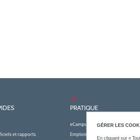
PIDES
PRATIQUE
eCampus
GÉRER LES COOK
ciels et rapports
Emplois du temps en ligne
En cliquant sur « To