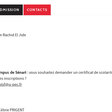
DMISSION
CONTACTS
 Rachid El Jide
ampus de Sénart
: vous souhaitez demander un certificat de scolarit
s inscriptions ?
iutsf@u-pec.fr
Céline PRIGENT