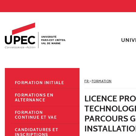
Aller au contenu
Navigation
Accès directs
Recherche
Navigation secondaire
UNIV
FR
›
FORMATION
FORMATION INITIALE
FORMATIONS EN
LICENCE PR
ALTERNANCE
TECHNOLOGI
FORMATION
PARCOURS G
CONTINUE ET VAE
INSTALLATI
CANDIDATURES ET
INSCRIPTIONS