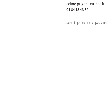
celine.prigent@u-pec.fr
01 64 13 43 52
MIS À JOUR LE 7 JANVIE