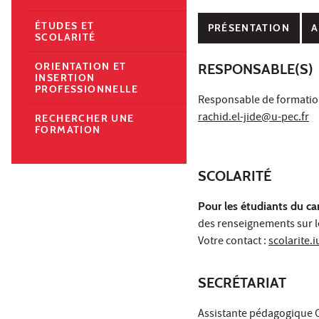
ÉTUDES ET
PRÉSENTATION
A
SCOLARITÉ
ORIENTATION ET
RESPONSABLE(S)
INSERTION
PROFESSIONNELLE
Responsable de formation
rachid.el-jide@u-pec.fr
RECHERCHER UNE
FORMATION
SCOLARITÉ
Pour les étudiants du c
des renseignements sur le
Votre contact :
scolarite.
SECRÉTARIAT
Assistante pédagogique 