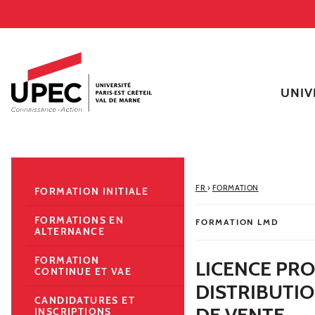
Aller au contenu
Navigation
Accès directs
Recherche
Navigation secondaire
UNIV
FR
›
FORMATION
FORMATION INITIALE
FORMATIONS EN
FORMATION LMD
ALTERNANCE
FORMATION
LICENCE PR
CONTINUE ET VAE
DISTRIBUTI
CANDIDATURES ET
DE VENTE
INSCRIPTIONS