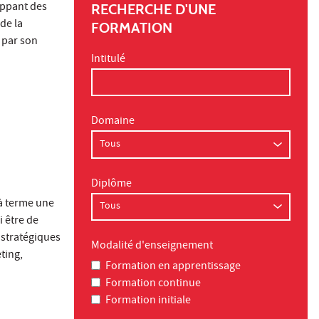
oppant des
RECHERCHE D'UNE
de la
FORMATION
 par son
Intitulé
Domaine
Diplôme
 à terme une
i être de
 stratégiques
Modalité d'enseignement
ting,
Formation en apprentissage
Formation continue
Formation initiale