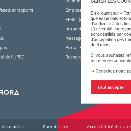
eCampus
GÉRER LES COOK
ciels et rapports
Emplois du temps en ligne
En cliquant sur « To
que essentiels et fon
EPREL (cours en ligne)
d'audience à des fins 
e
Intranet des personnels
L'université est resp
sont détaillés par d
cs
Messagerie étudiante
d'acceptation des tr
de 6 mois.
mpus
Portail Bu Athéna
Si vous souhaitez re
ité de l'UPEC
Rechercher une formation
retirer votre consent
➜
Consultez notre po
Tout accepter
 les cookies
Plan du site
Accessibilité des si