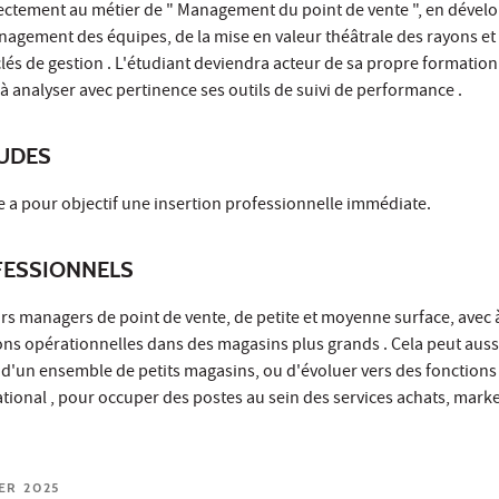
ectement au métier de " Management du point de vente ", en dével
agement des équipes, de la mise en valeur théâtrale des rayons et 
clés de gestion . L'étudiant deviendra acteur de sa propre formation
à analyser avec pertinence ses outils de suivi de performance .
TUDES
e a pour objectif une insertion professionnelle immédiate.
ESSIONNELS
turs managers de point de vente, de petite et moyenne surface, avec
ons opérationnelles dans des magasins plus grands . Cela peut auss
d'un ensemble de petits magasins, ou d'évoluer vers des fonctions
tional , pour occuper des postes au sein des services achats, marke
IER 2025