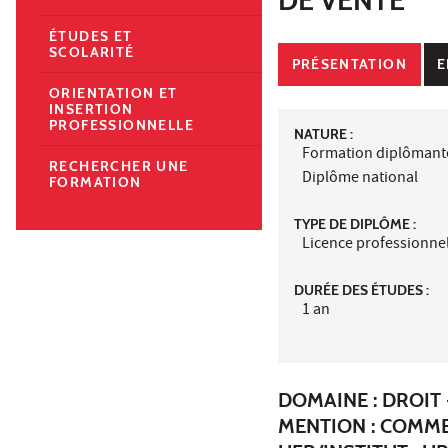
ÉTUDES ET
SCOLARITÉ
PRÉSENTATION
E
ORIENTATION ET
INSERTION
PROFESSIONNELLE
NATURE :
Formation diplômant
RECHERCHER UNE
Diplôme national
FORMATION
TYPE DE DIPLÔME :
Licence professionne
DURÉE DES ÉTUDES :
1 an
DOMAINE : DROIT 
MENTION : COMME