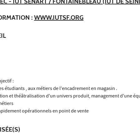
EC - IUT SÉNART / FONTAINEBLEAU (IUT DE SEIN
FORMATION :
WWW.IUTSF.ORG
IL
ectif :
 les étudiants , aux métiers de l'encadrement en magasin .
stion et théâtralisation d'un univers produit, management d'une éq
 métiers
apidement opérationnels en point de vente
ISÉE(S)