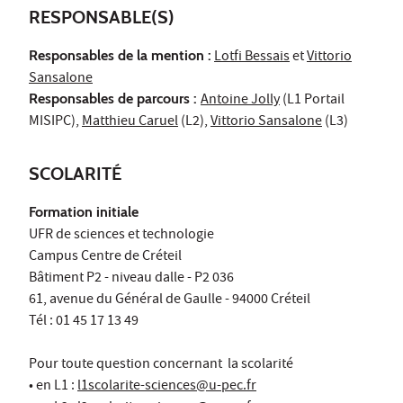
RESPONSABLE(S)
Responsables de la mention :
Lotfi Bessais
et
Vittorio
Sansalone
Responsables de parcours :
Antoine Jolly
(L1 Portail
MISIPC),
Matthieu Caruel
(L2),
Vittorio Sansalone
(L3)
SCOLARITÉ
Formation initiale
UFR de sciences et technologie
Campus Centre de Créteil
Bâtiment P2 - niveau dalle - P2 036
61, avenue du Général de Gaulle - 94000 Créteil
Tél : 01 45 17 13 49
Pour toute question concernant la scolarité
• en L1 :
l1scolarite-sciences@u-pec.fr