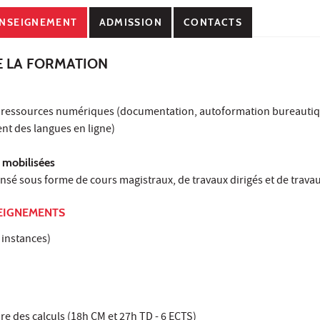
NSEIGNEMENT
ADMISSION
CONTACTS
E LA FORMATION
ux ressources numériques (documentation, autoformation bureautiq
t des langues en ligne)
mobilisées
sé sous forme de cours magistraux, de travaux dirigés et de travau
EIGNEMENTS
 instances)
e des calculs (18h CM et 27h TD - 6 ECTS)