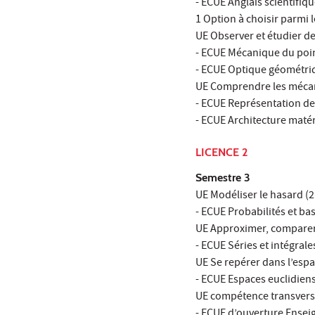
- ECUE Anglais scientifiqu
1 Option à choisir parmi l
UE Observer et étudier d
- ECUE Mécanique du point
- ECUE Optique géométriq
UE Comprendre les mécan
- ECUE Représentation de
- ECUE Architecture matér
LICENCE 2
Semestre 3
UE Modéliser le hasard (2
- ECUE Probabilités et ba
UE Approximer, comparer 
- ECUE Séries et intégrale
UE Se repérer dans l’espa
- ECUE Espaces euclidiens
UE compétence transversa
- ECUE d’ouverture Ensei