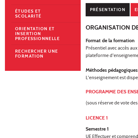
PRÉSENTATION
E
ÉTUDES ET
SCOLARITÉ
ORGANISATION D
ORIENTATION ET
INSERTION
PROFESSIONNELLE
Format de la formation
Présentiel avec accès a
RECHERCHER UNE
plateforme d'enseignemen
FORMATION
Méthodes pédagogiques 
L'enseignement est dispen
PROGRAMME DES ENS
(sous réserve de vote des
LICENCE 1
Semestre 1
UE Effectuer et comprendr