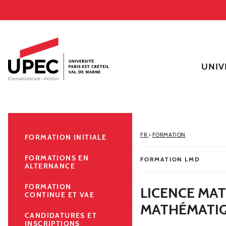
Aller au contenu
Navigation
Accès directs
Recherche
Navigation secondaire
UNIV
FR
›
FORMATION
FORMATION INITIALE
FORMATIONS EN
FORMATION LMD
ALTERNANCE
FORMATION
LICENCE MA
CONTINUE ET VAE
MATHÉMATI
CANDIDATURES ET
INSCRIPTIONS