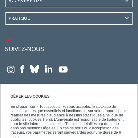
ACCÈS RAPIDES
PRATIQUE
SUIVEZ-NOUS
GÉRER LES COOKIES
En cliquant sur « Tout accepter », vous acceptez le stockage de
cookies, autres que essentiels et fonctionnels, sur votre appareil pour
réaliser des mesures d'audience à des fins statistiques ainsi que de
publicités (cookies Tiers). L'université est responsable de traitement
pour le site Internet. Les cookies Tiers sont détaillés par domaine
dans nos mentions légales. En cas de refus ou d'acceptation des
traceurs, vos paramètres seront sauvegardés pour une durée de 6
mois.