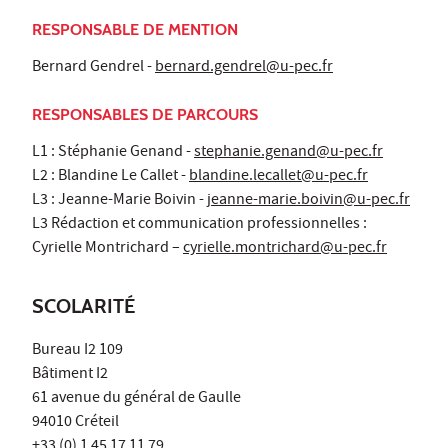
RESPONSABLE DE MENTION
Bernard Gendrel -
bernard.gendrel@u-pec.fr
RESPONSABLES DE PARCOURS
L1 : Stéphanie Genand -
stephanie.genand@u-pec.fr
L2 : Blandine Le Callet -
blandine.lecallet@u-pec.fr
L3 : Jeanne-Marie Boivin -
jeanne-marie.boivin@u-pec.fr
L3 Rédaction et communication professionnelles :
Cyrielle Montrichard –
cyrielle.montrichard@u-pec.fr
SCOLARITÉ
Bureau I2 109
Bâtiment I2
61 avenue du général de Gaulle
94010 Créteil
+33 (0) 1 45 17 11 79