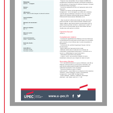
- Proposer à tous les bacheliers (et aux titulaires du DAEU) des
Domaine :
enseignements de littérature française, de littérature comparée et
Lettres - Langues
de francophonie, de linguistique et stylistique françaises, de langue
et littérature latines et grecques.
Mention :
- Former des spécialistes de l'écrit, de l'analyse des textes et des
Lettres
documents.
- Préparer aux concours de l'enseignement (parcours
Enseignement - 1er et 2nd degrés), aux métiers de la médiation
UFR/Institut :
UPEC - UFR de Lettres langues et sciences humaines
culturelle (parcours Médiation Culturelle en L3) ou aux métiers
relevant de la rédaction professionnelle (parcours Rédaction
Professionnelle Communication Multimédia en L3).
Type de diplôme :
Licence
> Dans le cadre de la réforme des études de santé, cette licence
permet d’accéder à la 2ème année des études médicales (pour
Niveau(x) de recrutement :
devenir médecin, sage-femme, dentiste ou pharmacien) avec les
Bac
mêmes chances que dans la licence « sciences pour la santé ». Il
faut s’inscrire en licence option santé (L.AS) et obtenir de bons
Niveau de diplôme :
résultats dans cette option et en lettres.
Bac + 3
Capacité d'accueil
Niveau de sortie :
120 en L1
Niveau 2
Compétence(s) visée(s)
Lieu(x) de formation :
- Connaissance approfondie de la littérature et de son histoire par
Créteil - Campus Centre
la triple découverte du patrimoine culturel français, de ses origines
gréco-romaines, de son influence dans la culture européenne et
Durée des études :
francophone ;
3 ans
- Connaissance des systèmes linguistiques français et de leur
fonctionnement ;
Accessible en :
- Bonne maîtrise de l’expression écrite et orale ;
Formation initiale,
- Méthodes solides dans le traitement et la restitution de
Formation continue
l’information, la présentation de documents – et cela dès la L1 à
travers la « méthodologie du travail universitaire ».
- Informatique universitaire et bureautique.
- L’option « santé » vous permettra d’acquérir les bases
biomédicales nécessaires pour intégrer des études de santé.
Poursuites d'études
- En L3, possibilité de postuler en parcours Médiation culturelle ou
Rédaction professionnelle et communication multimédia, ainsi
qu'en licence professionnelle Chargé de communication des
collectivités territoriales et des associations.
- Poursuites d'études en master, à finalité :
professionnelle > master Métiers de la rédaction et de la traduction
recherche > master Littératures, discours, francophonies
enseignement > master MEEF 2nd degré Lettres
- Etudes médicales : médecine, maïeutique, odontologie,
pharmacie. ( avec l'option santé en L1 - L.AS)
www.u-pec.fr