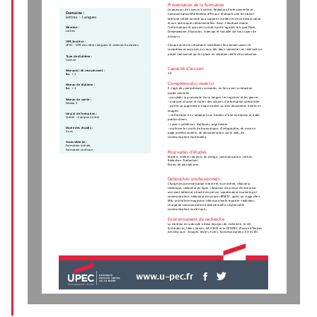
Présentation de la formation
Le parcours de Licence 3 Lettres Rédaction Professionnelle et
Domaine :
Communication Multimédia offre aux étudiants une formation
Lettres - Langues
littéraire solide ouverte aux supports modernes de communication
et aux techniques rédactionnelles. Ainsi, l’étudiant manie
l’informatique et acquiert la maîtrise de logiciels tels que Flash,
Mention :
Lettres
Dreamweaver, Illustrator, indesign et travaille sur tous types de
discours.
UFR/Institut :
Chaque année les étudiants mobilisent les connaissances et
UPEC - UFR de Lettres langues et sciences humaines
compétences acquises au cours des deux semestres en réalisant un
projet transversal qui les place en situation réelle de production.
Type de diplôme :
Licence
Capacité d'accueil
Niveau(x) de recrutement :
20
Bac + 2
Compétence(s) visée(s)
Niveau de diplôme :
Bac + 3
Il s’agit des compétences suivantes, en lien avec la rédaction
professionnelle :
- posséder la grammaire de sa langue, les registres et les genres
Niveau de sortie :
- analyser, classer et traiter des sources d’information spécialisée
Niveau 2
- porter un jugement critique motivé sur des documents (textes et
images)
Lieu(x) de formation :
- (re)formuler en s’adaptant aux besoins d’une entreprise et à des
Créteil - Campus Centre
publics divers
- savoir synthétiser, expliquer, argumenter
Durée des études :
- maîtriser les outils de bureautique, d’infographie, de mise en
3 ans
page professionnelle, de documentation sur le web, de
communication multimédia.
Accessible en :
Formation initiale,
Formation continue
Poursuites d'études
Masters (métiers du web, du design, communication, Lettres,
Rédaction Traduction)
Écoles de journalisme
Débouchés professionnels
Chargé de communication interne et/ou externe, rédacteur
technique, rédacteur en ligne, rédacteur de presse d’entreprise,
assistant éditorial, attaché de presse, coordinateur marketing et
communication, rédacteur de scripts (BFMTV, après un stage chez
M6), journaliste magasine/ télévision/web, reporter-rédacteur,
chargé de communication événementielle, responsable
communication numérique...
Environnement de recherche
La mention est adossée à deux équipes de recherche: le LIS
(Littératures, Idées, Savoir, EA 4395) et le CEDITEC (Centre d'Etudes
des Discours , Images, textes, Ecrits, Communications, EA 3119).
www.u-pec.fr