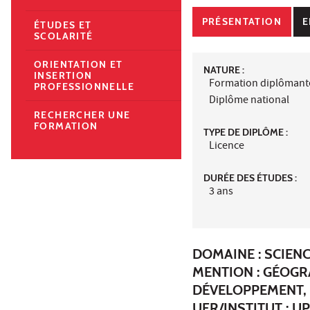
PRÉSENTATION
E
ÉTUDES ET
SCOLARITÉ
ORIENTATION ET
NATURE :
INSERTION
Formation diplômant
PROFESSIONNELLE
Diplôme national
RECHERCHER UNE
FORMATION
TYPE DE DIPLÔME :
Licence
DURÉE DES ÉTUDES :
3 ans
DOMAINE : SCIEN
MENTION : GÉOGR
DÉVELOPPEMENT,
UFR/INSTITUT :
UP