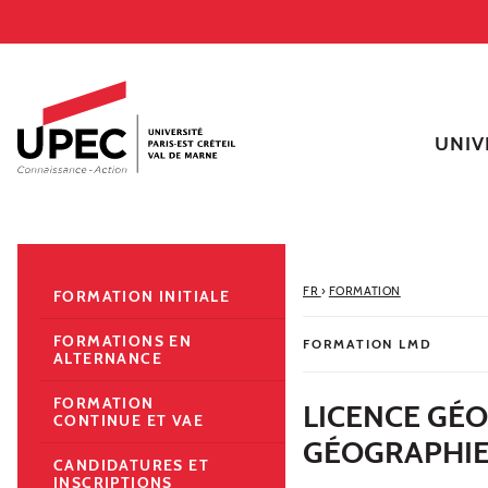
Aller au contenu
Navigation
Accès directs
Recherche
Navigation secondaire
UNIV
FR
›
FORMATION
FORMATION INITIALE
FORMATIONS EN
FORMATION LMD
ALTERNANCE
FORMATION
LICENCE GÉ
CONTINUE ET VAE
GÉOGRAPHIE
CANDIDATURES ET
INSCRIPTIONS