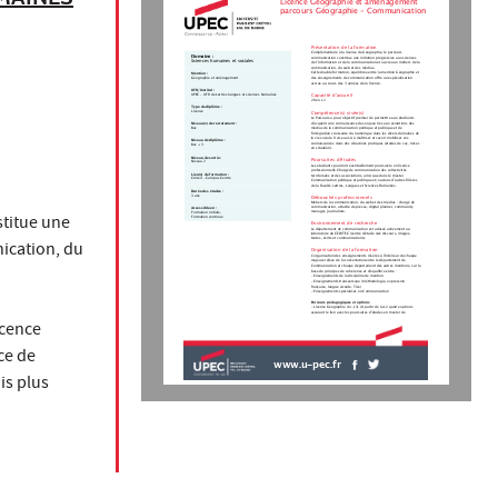
Licence Géographie et aménagement
parcours Géographie - Communication
Présentation de la formation
Complémentaire à la licence de Géographie, le parcours
Domaine :
communication constitue une initiation progressive aux sciences
Sciences humaines et sociales
de l’information et de la communication et ouvre aux métiers de la
communication, du web et des médias.
Cette double formation, équilibrée entre la mention Géographie et
Mention :
Géographie et aménagement
des enseignements de communication offre une spécialisation
accrue au cours des 3 années de la licence.
UFR/Institut :
Capacité d'accueil
UPEC - UFR de Lettres langues et sciences humaines
20 en L1
Type de diplôme :
Licence
Compétence(s) visée(s)
Le Parcours a pour objectif premier de permettre aux étudiants
d’acquérir une connaissance des enjeux liés aux évolutions des
Niveau(x) de recrutement :
Bac
médias de la communication politique et publique et de
l'intégration croissante du numérique dans les divers domaines de
la vie sociale. Il vise aussi à maîtriser et savoir mobiliser ces
Niveau de diplôme :
connaissances dans des situations pratiques (études de cas, mises
Bac + 3
en situation).
Niveau de sortie :
Poursuites d'études
Niveau 2
Les étudiants pourront éventuellement poursuivre en licence
professionnelle Chargé de communication des collectivités
Lieu(x) de formation :
territoriales et des associations, ainsi que dans le master
Créteil - Campus Centre
Communication politique et publique et/ou dans d’autres filières
de la Faculté Lettres, Langues et Sciences Humaines.
Durée des études :
3 ans
Débouchés professionnels
Métiers de la communication, du web et des médias : chargé de
communication, attaché de presse, digital planner, community
Accessible en :
manager, journaliste.
Formation initiale,
titue une
Formation continue
Environnement de recherche
Le département de communication est adossé activement au
laboratoire du CEDITEC (centre d'étude des discours, images,
textes, écrits et communications).
nication, du
Organisation de la formation
L’organisation des enseignements insérés à l’intérieur de chaque
majeure relève de la concertation entre le département de
Communication et chaque département des autres mentions, sur la
base de principes de cohérence et d’équilibre entre :
- Enseignements de la discipline de mention
- Enseignements transversaux (méthodologie, expression
française, langue vivante, Tice)
- Enseignements spécialisés en Communication
Parcours pédagogiques et options
- Licence Géographie (L1-L3). (A partir de la L2 quatre options
assurant le lien avec les poursuites d’études en master de
icence
ce de
www.u-pec.fr
is plus