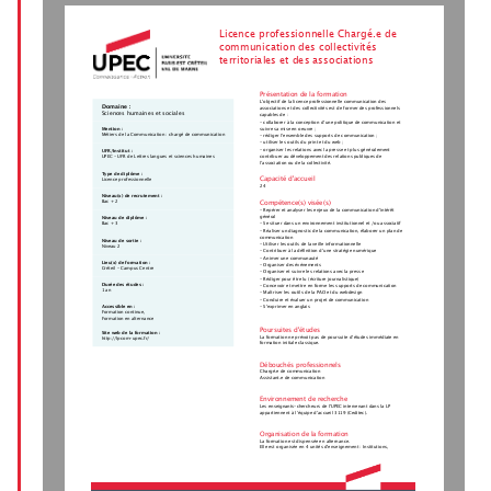
Licence professionnelle Chargé.e de
communication des collectivités
territoriales et des associations
Présentation de la formation
L’objectif de la licence professionnelle communication des
Domaine :
associations et des collectivités est de former des professionnels
Sciences humaines et sociales
capables de :
- collaborer à la conception d’une politique de communication et
suivre sa mise en oeuvre ;
Mention :
Métiers de la Communication : chargé de communication
- rédiger l’ensemble des supports de communication ;
- utiliser les outils du print et du web ;
- organiser les relations avec la presse et plus généralement
UFR/Institut :
contribuer au développement des relations publiques de
UPEC - UFR de Lettres langues et sciences humaines
l’association ou de la collectivité.
Type de diplôme :
Capacité d'accueil
Licence professionnelle
24
Niveau(x) de recrutement :
Bac + 2
Compétence(s) visée(s)
- Repérer et analyser les enjeux de la communication d'intérêt
général
Niveau de diplôme :
- Se situer dans un environnement institutionnel et /ou associatif
Bac + 3
- Réaliser un diagnostic de la communication, élaborer un plan de
communication
Niveau de sortie :
- Utiliser les outils de la veille informationnelle
Niveau 2
- Contribuer à la définition d’une stratégie numérique
- Animer une communauté
Lieu(x) de formation :
- Organiser des événements
Créteil - Campus Centre
- Organiser et suivre les relations avec la presse
- Rédiger pour être lu (écriture journalistique)
Durée des études :
- Concevoir et mettre en forme les supports de communication
1 an
- Maîtriser les outils de la PAO et du webdesign
- Conduire et évaluer un projet de communication
- S'exprimer en anglais
Accessible en :
Formation continue,
Formation en alternance
Poursuites d'études
Site web de la formation :
La formation ne prévoit pas de poursuite d’études immédiate en
http://lpcom-upec.fr/
formation initiale classique.
Débouchés professionnels
Chargé.e de communication
Assistant.e de communication
Environnement de recherche
Les enseignants-chercheurs de l'UPEC intervenant dans la LP
appartiennent à l’équipe d’accueil 3119 (Ceditec).
Organisation de la formation
La formation est dispensée en alternance.
Elle est organisée en 4 unités d'enseignement : Institutions,