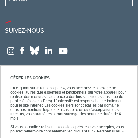
SUIVEZ-NOUS
GÉRER LES COOKIES
En cliquant sur « Tout accepter », vous acceptez le stockage de
cookies, autres que essentiels et fonctionnels, sur votre appareil pour
réaliser des mesures d'audience à des fins statistiques ainsi que de
publicités (cookies Tiers). L'université est responsable de traitement
pour le site Internet. Les cookies Tiers sont détaillés par domaine
dans nos mentions légales. En cas de refus ou d'acceptation des
traceurs, vos paramètres seront sauvegardés pour une durée de 6
mois.
Si vous souhaitez refuser les cookies après les avoir acceptés, vous
pouvez retirer votre consentement en cliquant sur « Personnaliser ».