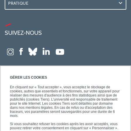
PRATIQUE
SUIVEZ-NOUS
GÉRER LES COOKIES
En cliquant sur « Tout accepter », vous acceptez le stockage de
cookies, autres que essentiels et fonctionnels, sur votre appareil pour
réaliser des mesures d'audience à des fins statistiques ainsi que de
publicités (cookies Tiers). L'université est responsable de traitement
pour le site Internet. Les cookies Tiers sont détaillés par domaine
dans nos mentions légales. En cas de refus ou d'acceptation des
traceurs, vos paramètres seront sauvegardés pour une durée de 6
mois.
Si vous souhaitez refuser les cookies après les avoir acceptés, vous
pouvez retirer votre consentement en cliquant sur « Personnaliser ».