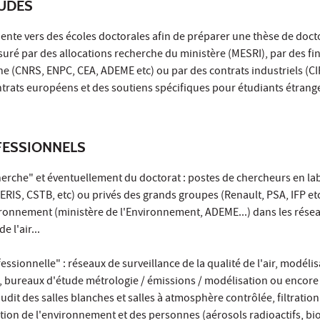
TUDES
riente vers des écoles doctorales afin de préparer une thèse de doct
suré par des allocations recherche du ministère (MESRI), par des f
e (CNRS, ENPC, CEA, ADEME etc) ou par des contrats industriels (CI
trats européens et des soutiens spécifiques pour étudiants étrang
ESSIONNELS
recherche" et éventuellement du doctorat : postes de chercheurs en la
NERIS, CSTB, etc) ou privés des grands groupes (Renault, PSA, IFP et
vironnement (ministère de l'Environnement, ADEME...) dans les rése
e l'air...
ofessionnelle" : réseaux de surveillance de la qualité de l'air, modélis
 bureaux d'étude métrologie / émissions / modélisation ou encore 
 audit des salles blanches et salles à atmosphère contrôlée, filtration
ection de l'environnement et des personnes (aérosols radioactifs, bi