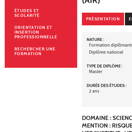
ÉTUDES ET
SCOLARITÉ
PRÉSENTATION
E
ORIENTATION ET
INSERTION
PROFESSIONNELLE
NATURE :
Formation diplômant
RECHERCHER UNE
Diplôme national
FORMATION
TYPE DE DIPLÔME :
Master
DURÉE DES ÉTUDES :
2 ans
DOMAINE : SCIENC
MENTION : RISQU