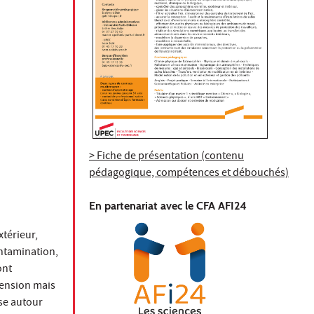
> Fiche de présentation (contenu
pédagogique, compétences et débouchés)
En partenariat avec le CFA AFI24
xtérieur,
ontamination,
ont
hension mais
se autour