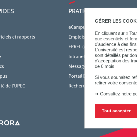
PIDES
PRATIQUE
GÉRER LES COOK
eCampus
En cliquant sur « To
ciels et rapports
Emplois du temps en ligne
que essentiels et fon
d'audience à des fins 
EPREL (cours en ligne)
L'université est resp
sont détaillés par d
e
Intranet des personnels
d'acceptation des tr
cs
Messagerie étudiante
de 6 mois.
mpus
Portail Bu Athéna
Si vous souhaitez re
retirer votre consent
ité de l'UPEC
Rechercher une formation
➜
Consultez notre po
Tout accepter