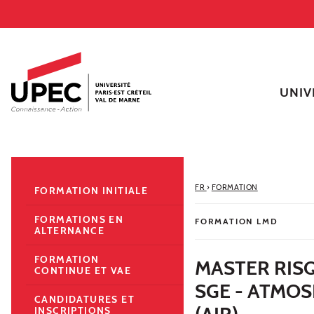
Aller au contenu
Navigation
Accès directs
Recherche
Navigation secondaire
UNIV
FR
›
FORMATION
FORMATION INITIALE
FORMATIONS EN
FORMATION LMD
ALTERNANCE
FORMATION
MASTER RIS
CONTINUE ET VAE
SGE - ATMOS
CANDIDATURES ET
(AIR)
INSCRIPTIONS