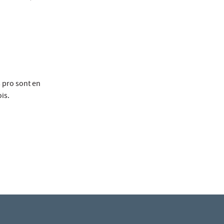
s pro sont en
is.