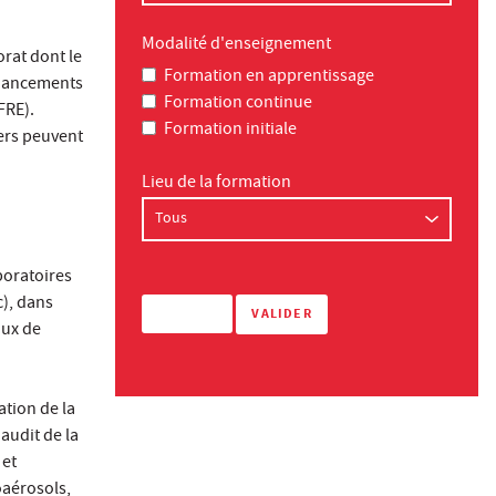
Modalité d'enseignement
orat dont le
Formation en apprentissage
inancements
Formation continue
FRE).
Formation initiale
ers peuvent
Lieu de la formation
boratoires
c), dans
aux de
ation de la
audit de la
 et
oaérosols,