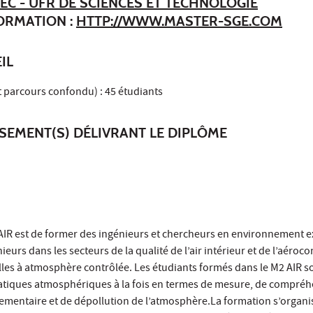
EC - UFR DE SCIENCES ET TECHNOLOGIE
FORMATION :
HTTP://WWW.MASTER-SGE.COM
IL
t parcours confondu) : 45 étudiants
SSEMENT(S) DÉLIVRANT LE DIPLÔME
té AIR est de former des ingénieurs et chercheurs en environnement e
eurs dans les secteurs de la qualité de l’air intérieur et de l’aéroc
salles à atmosphère contrôlée. Les étudiants formés dans le M2 AIR s
atiques atmosphériques à la fois en termes de mesure, de compré
lementaire et de dépollution de l’atmosphère.La formation s’organi