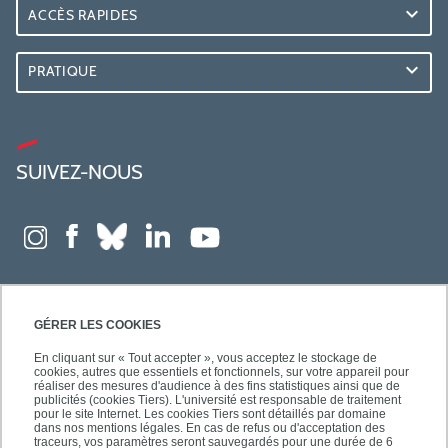
ACCÈS RAPIDES
PRATIQUE
SUIVEZ-NOUS
GÉRER LES COOKIES
En cliquant sur « Tout accepter », vous acceptez le stockage de
cookies, autres que essentiels et fonctionnels, sur votre appareil pour
réaliser des mesures d'audience à des fins statistiques ainsi que de
publicités (cookies Tiers). L'université est responsable de traitement
pour le site Internet. Les cookies Tiers sont détaillés par domaine
dans nos mentions légales. En cas de refus ou d'acceptation des
traceurs, vos paramètres seront sauvegardés pour une durée de 6