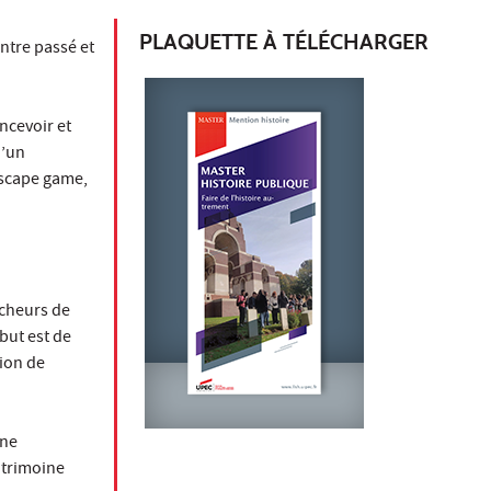
PLAQUETTE À TÉLÉCHARGER
entre passé et
ncevoir et
d’un
 escape game,
cheurs de
 but est de
tion de
une
atrimoine