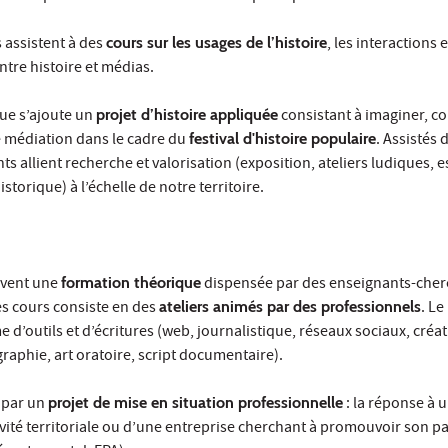
s assistent à des
cours sur les usages de l’histoire
, les interactions 
ntre histoire et médias.
que s’ajoute un
projet d’histoire appliquée
consistant à imaginer, co
de médiation dans le cadre du
festival d'histoire populaire
. Assistés 
s allient recherche et valorisation (exposition, ateliers ludiques,
storique) à l’échelle de notre territoire.
ivent une
formation théorique
dispensée par des enseignants-cher
des cours consiste en des
ateliers animés par des professionnels
. Le
 d’outils et d’écritures (web, journalistique, réseaux sociaux, créa
aphie, art oratoire, script documentaire).
e par un
projet de mise en situation professionnelle
: la réponse à 
ité territoriale ou d’une entreprise cherchant à promouvoir son p