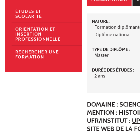
ÉTUDES ET
SCOLARITÉ
NATURE :
Formation diplômant
ORIENTATION ET
INSERTION
Diplôme national
PROFESSIONNELLE
TYPE DE DIPLÔME :
RECHERCHER UNE
Master
FORMATION
DURÉE DES ÉTUDES :
2 ans
DOMAINE : SCIEN
MENTION : HISTOI
UFR/INSTITUT :
UP
SITE WEB DE LA 