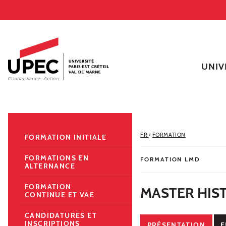
Aller au contenu
Navigation
Accès directs
Recherche
Navigation secondaire
UNIV
FR
›
FORMATION
FORMATION INITIALE
FORMATIONS EN
FORMATION LMD
ALTERNANCE
FORMATION
MASTER HIS
CONTINUE ET VAE
CANDIDATURES ET
INSCRIPTIONS
PRÉSENTATION
E