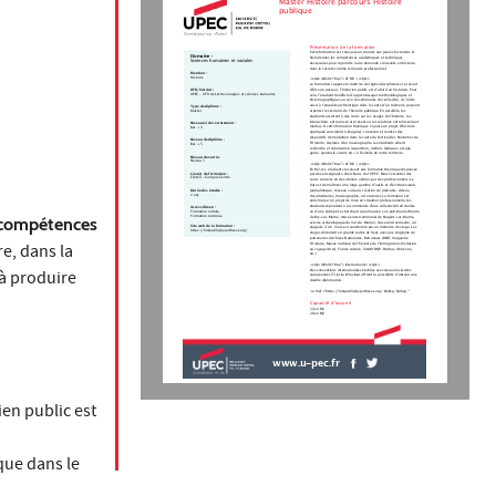
Master Histoire parcours Histoire
publique
Présentation de la formation
Cette formation est conçue pour donner aux jeunes historiens et
Domaine :
historiennes les compétences académiques et techniques
Sciences humaines et sociales
nécessaires pour répondre à une demande croissante en histoire,
dans la société comme le monde professionnel. 
Mention :
Histoire
<style isBold="true">LE M1 </style>
La formation suppose la maîtrise de règles disciplinaires car avant
d’être un passeur, l’historien public est d’abord un historien. Pour
UFR/Institut :
UPEC - UFR de Lettres langues et sciences humaines
cela, l’étudiant bénéficie d’apprentissages méthodologiques et
historiographiques au sein de séminaires de recherche; il s’initie
aussi à l’enquête archivistique dans le cadre d’un mémoire pouvant
Type de diplôme :
Master
arpenter les terrains de l’histoire publique. En parallèle, les
étudiants assistent à des cours sur les usages de l’histoire, les
interactions entre passé et présent ou les relations entre histoire et
Niveau(x) de recrutement :
médias. À cette formation théorique s’ajoute un projet d’histoire
Bac + 3
appliquée consistant à imaginer, concevoir et réaliser des
dispositifs de médiation dans le cadre du festival des Nocturnes de
Niveau de diplôme :
l’Histoire. Assistés d’un muséographe, les étudiants allient
Bac + 5
recherche et valorisation (exposition, ateliers ludiques, escape
game, spectacle vivant, etc.) à l’échelle de notre territoire.  
Niveau de sortie :
Niveau 1
<style isBold="true">LE M2 </style>
En M2, les  étudiants reçoivent une formation théorique dispensée
Lieu(x) de formation :
par des enseignants-chercheurs de l’UPEC. Mais l’essentiel des
Créteil - Campus Centre
cours consiste en des ateliers animés par des professionnels. Le
but est de maîtriser une large gamme d’outils et d’écritures (web,
Durée des études :
journalistique, réseaux sociaux, création de podcasts, vidéos,
2 ans
documentaires, muséographie, art oratoire). La formation est
enrichie par un projet de mise en situation professionnelle: les
étudiants répondent à la commande d’une collectivité territoriale
Accessible en :
Formation initiale,
ou d’une entreprise cherchant à promouvoir son patrimoine (Mairie
Formation continue
compétences
de Bry-sur-Marne, musée intercommunal de Nogent-sur-Marne,
service archéologique du Val-de-Marne). Au second semestre, un
Site web de la formation :
stage de 4 à 6  mois est sanctionné par un mémoire de stage. Les
https://histpubliq.hypotheses.org/
stages découlent en grande partie de liens avec une vingtaine de
partenaires (Archives Nationales, Retronews (BNF), magazine
e, dans la
l’Histoire, Musée national de l’histoire de l’immigration, Invitation
au voyage (Arte), France culture, SIAAP, BNP-Paribas, Ubiscène,
etc.) 
<style isBold="true">International</style>
 à produire
Des conventions internationales établies avec deux universités
européennes (Trieste, Wroclaw) offrent la possibilité d’obtenir une
double diplomation.  
<a href="https://histpubliq.hypotheses.org/ &nbsp; &nbsp; "
Capacité d'accueil
12 en M1
20 en M2
www.u-pec.fr
ien public est
ique dans le