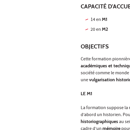
CAPACITÉ D'ACCUE
14 en
M1
20 en
M2
OBJECTIFS
Cette formation pionnièr
académiques et techniq
société comme le monde p
une
vulgarisation histor
LE M1
La formation suppose la ma
d’abord un historien. Pour
historiographiques
au sei
cadre d’un
mémoire
pouv