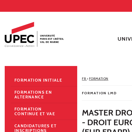
Aller au contenu
Navigation
Accès directs
Recherche
Navigation secondaire
UNIV
FR
›
FORMATION
FORMATION INITIALE
FORMATIONS EN
FORMATION LMD
ALTERNANCE
FORMATION
MASTER DRO
CONTINUE ET VAE
- DROIT EUR
CANDIDATURES ET
(EUR FRAPP)
INSCRIPTIONS