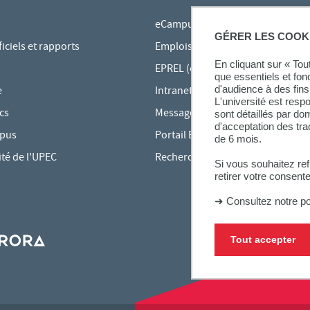
eCampus
GÉRER LES COOK
ciels et rapports
Emplois du temps en ligne
En cliquant sur « To
EPREL (cours en ligne)
que essentiels et fon
d'audience à des fins 
e
Intranet des personnels
L'université est resp
cs
Messagerie étudiante
sont détaillés par d
d'acceptation des tr
mpus
Portail Bu Athéna
de 6 mois.
ité de l'UPEC
Rechercher une formation
Si vous souhaitez re
retirer votre consent
➜
Consultez notre po
Tout accepter