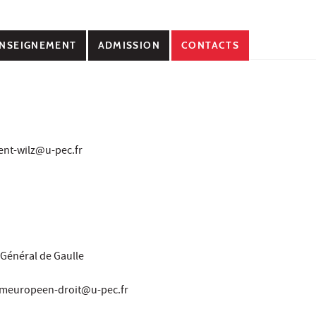
NSEIGNEMENT
ADMISSION
CONTACTS
ment-wilz@u-pec.fr
Général de Gaulle
: meuropeen-droit@u-pec.fr