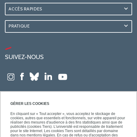
ACCÈS RAPIDES
PRATIQUE
SUIVEZ-NOUS
GÉRER LES COOKIES
En cliquant sur « Tout accepter », vous acceptez le stockage de
cookies, autres que essentiels et fonctionnels, sur votre appareil pour
réaliser des mesures d'audience à des fins statistiques ainsi que de
publicités (cookies Tiers). L'université est responsable de traitement
pour le site Internet. Les cookies Tiers sont détaillés par domaine
dans nos mentions légales. En cas de refus ou d'acceptation des