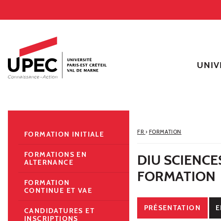
Aller au contenu
Navigation
Accès directs
Recherche
Navigation secondaire
UNIV
FR
›
FORMATION
FORMATION INITIALE
FORMATIONS EN
DIU SCIENCE
ALTERNANCE
FORMATION
FORMATION
CONTINUE ET VAE
PRÉSENTATION
E
CANDIDATURES ET
INSCRIPTIONS