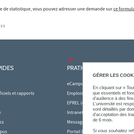
e de statistique, vous pouvez adresser une demande sur
ce formul
025
PIDES
PRATIQUE
GÉRER LES COOK
eCampus
En cliquant sur « To
que essentiels et fon
ciels et rapports
Emplois du temps en ligne
d'audience à des fins 
EPREL (cours en ligne)
L'université est resp
sont détaillés par d
e
Intranet des personnels
d'acceptation des tr
de 6 mois.
cs
Messagerie étudiante
Si vous souhaitez re
mpus
Portail Bu Athéna