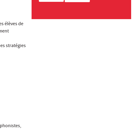
es élèves de
amment
es stratégies
ophonistes,