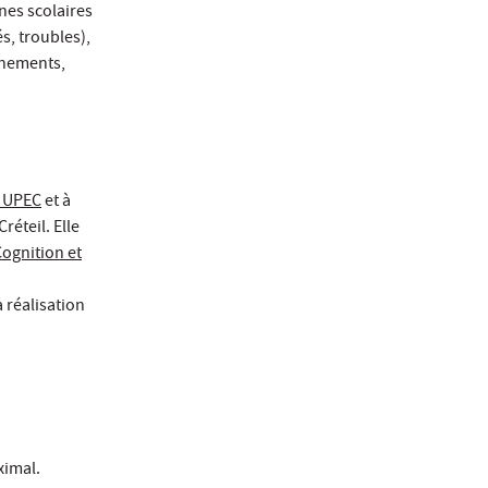
nes scolaires
s, troubles),
inements,
- UPEC
et à
réteil. Elle
Cognition et
 réalisation
ximal.