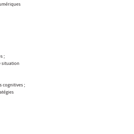
numériques
s ;
 situation
 cognitives ;
ratégies