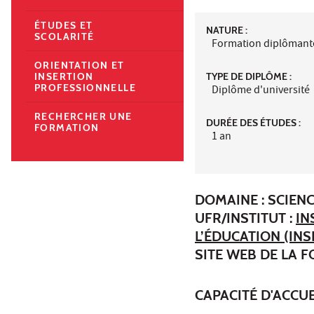
ÉTUDES ET
NATURE :
SCOLARITÉ
Formation diplômant
ORIENTATION ET
TYPE DE DIPLÔME :
INSERTION
PROFESSIONNELLE
Diplôme d'université
RECHERCHER UNE
DURÉE DES ÉTUDES :
FORMATION
1 an
DOMAINE : SCIEN
UFR/INSTITUT :
IN
L’ÉDUCATION (INS
SITE WEB DE LA 
CAPACITÉ D'ACCUE