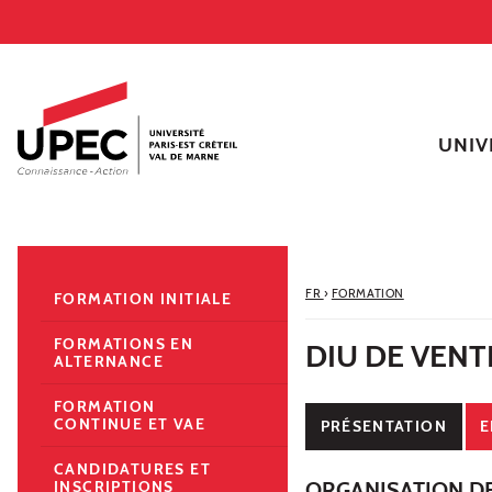
Aller au contenu
Navigation
Accès directs
Recherche
Navigation secondaire
UNIV
FR
›
FORMATION
FORMATION INITIALE
FORMATIONS EN
DIU DE VENT
ALTERNANCE
FORMATION
CONTINUE ET VAE
PRÉSENTATION
E
CANDIDATURES ET
ORGANISATION D
INSCRIPTIONS