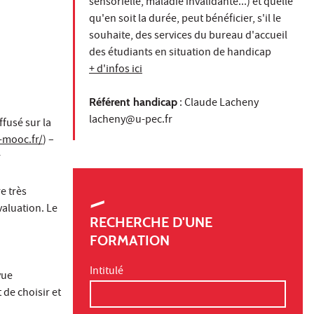
sensorielle, maladie invalidante...) et quelle
qu'en soit la durée, peut bénéficier, s'il le
souhaite, des services du bureau d'accueil
des étudiants en situation de handicap
+ d'infos ici
Référent handicap
: Claude Lacheny
lacheny@u-pec.fr
fusé sur la
-mooc.fr/
) –
r
e très
valuation. Le
RECHERCHE D'UNE
FORMATION
Intitulé
vue
de choisir et