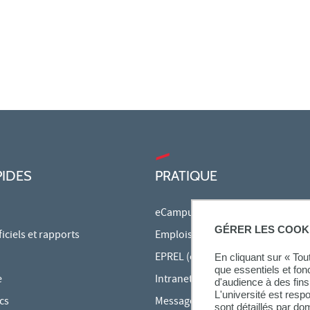
PIDES
PRATIQUE
eCampus
GÉRER LES COOK
ciels et rapports
Emplois du temps en ligne
EPREL (cours en ligne)
En cliquant sur « To
que essentiels et fon
e
Intranet des personnels
d'audience à des fins 
L'université est resp
cs
Messagerie étudiante
sont détaillés par d