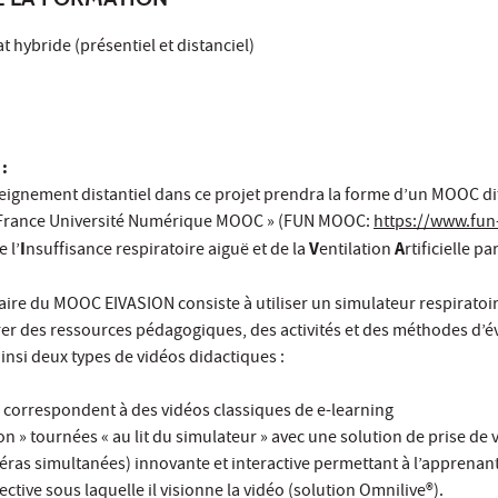
t hybride (présentiel et distanciel)
 :
eignement distantiel dans ce projet prendra la forme d’un MOOC dif
« France Université Numérique MOOC » (FUN MOOC:
https://www.fun
I
V
A
 l’
nsuffisance respiratoire aiguë et de la
entilation
rtificielle pa
ire du MOOC EIVASION consiste à utiliser un simulateur respiratoir
er des ressources pédagogiques, des activités et des méthodes d’é
nsi deux types de vidéos didactiques :
ui correspondent à des vidéos classiques de e-learning
on » tournées « au lit du simulateur » avec une solution de prise de 
as simultanées) innovante et interactive permettant à l’apprenant 
ective sous laquelle il visionne la vidéo (solution Omnilive®).