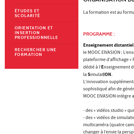
ÉTUDES ET
La formation est au forma
SCOLARITÉ
ORIENTATION ET
INSERTION
PROGRAMME :
PROFESSIONNELLE
Enseignement distantiel
RECHERCHER UNE
le MOOC EIVASION : L’ens
FORMATION
plateforme d’affichage 
E
dédié à l’
nseignement de
S
ION
la
imulat
.
L’innovation supplémenta
sophistiqué afin de génér
MOOC EIVASION intègre ai
- des « vidéos studio » q
- des « vidéos de simulati
multicaméra (quatre camér
changer à l’envie la persp