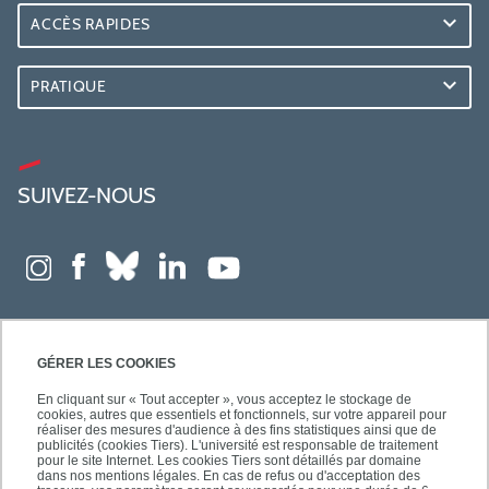
ACCÈS RAPIDES
PRATIQUE
SUIVEZ-NOUS
GÉRER LES COOKIES
En cliquant sur « Tout accepter », vous acceptez le stockage de
cookies, autres que essentiels et fonctionnels, sur votre appareil pour
réaliser des mesures d'audience à des fins statistiques ainsi que de
publicités (cookies Tiers). L'université est responsable de traitement
pour le site Internet. Les cookies Tiers sont détaillés par domaine
dans nos mentions légales. En cas de refus ou d'acceptation des