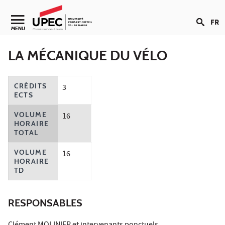
Aller au contenu
FR
Navigation secondaire
MENU
LA MÉCANIQUE DU VÉLO
CRÉDITS
3
ECTS
VOLUME
16
HORAIRE
TOTAL
VOLUME
16
HORAIRE
TD
RESPONSABLES