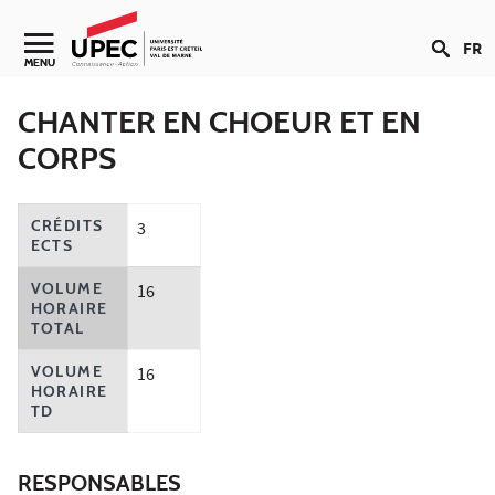
Aller au contenu
FR
Navigation secondaire
MENU
CHANTER EN CHOEUR ET EN
CORPS
CRÉDITS
3
ECTS
VOLUME
16
HORAIRE
TOTAL
VOLUME
16
HORAIRE
TD
RESPONSABLES