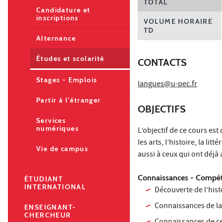
TOTAL
Candidature et
inscriptions
VOLUME HORAIRE
TD
Alternance
Études et scolarité
CONTACTS
Stages - Emplois
langues@u-pec.fr
Partir à l'étranger
OBJECTIFS
Services
numériques
L’objectif de ce cours est 
les arts, l’histoire, la l
Vie de campus
aussi à ceux qui ont déjà
Connaissances - Compét
ÉTUDIANT
INTERNATIONAL
Découverte de l’hist
Connaissances de la 
ENSEIGNANT-
CHERCHEUR