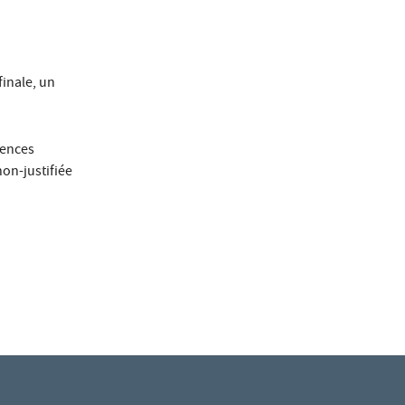
finale, un
sences
on-justifiée