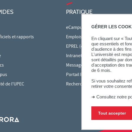
PIDES
PRATIQUE
GÉRER LES COOK
eCampus
ciels et rapports
Emplois du temps en ligne
En cliquant sur « To
que essentiels et fon
EPREL (cours en ligne)
d'audience à des fins 
L'université est resp
e
Intranet des personnels
sont détaillés par d
cs
Messagerie étudiante
d'acceptation des tr
de 6 mois.
mpus
Portail Bu Athéna
Si vous souhaitez re
ité de l'UPEC
Rechercher une formation
retirer votre consent
➜
Consultez notre po
Tout accepter