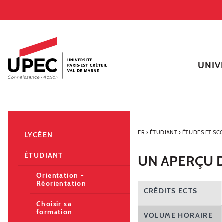
Aller au contenu
Navigation
Accès directs
Recherche
Navigation secondaire
UNIV
FR
›
ÉTUDIANT
›
ÉTUDES ET SC
LYCÉEN
ÉTUDIANT
UN APERÇU D
Orientation -
Réorientation
CRÉDITS ECTS
Choisir sa
formation
VOLUME HORAIRE