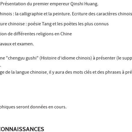
. Présentation du premier empereur Qinshi Huang.
hinois : la calligraphie et la peinture. Ecriture des caractères chinoi
ture chinoise : poésie Tang et les poètes les plus connus
ion de différentes religions en Chine
ravaux et examen.
ne "chengyu gushi" (Histoire d’idiome chinois) à présenter (le suppo
.
e de la langue chinoise, il y aura des mots clés et des phrases à pr
aphiques seront données en cours.
CONNAISSANCES