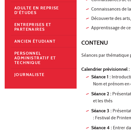
Connaissances de ce
ADULTE EN REPRISE
Connaissances de la 
D'ÉTUDES
Découverte des arts, 
ENTREPRISES ET
Apprentissage de cer
PARTENAIRES
ANCIEN ÉTUDIANT
CONTENU
PERSONNEL
Séances par thématique p
ADMINISTRATIF ET
TECHNIQUE
Calendrier prévisionnel :
JOURNALISTE
Séance 1 :
Introducti
Nom et prénom en 
Séance 2 :
Présentati
et les thés
Séance 3 :
Présentati
: Festival de Printe
Séance 4 :
Entrer dan