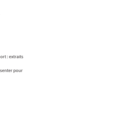
s
rt : extraits
ésenter pour