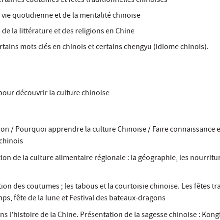
rtaines coutumes et fêtes traditionnelles chinoises
vie quotidienne et de la mentalité chinoise
de la littérature et des religions en Chine
tains mots clés en chinois et certains chengyu (idiome chinois).
our découvrir la culture chinoise
on / Pourquoi apprendre la culture Chinoise / Faire connaissance e
chinois
on de la culture alimentaire régionale : la géographie, les nourritur
on des coutumes ; les tabous et la courtoisie chinoise. Les fêtes tr
mps, fête de la lune et Festival des bateaux-dragons
s l’histoire de la Chine. Présentation de la sagesse chinoise : Kongf