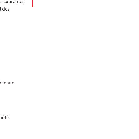
us courantes
t des
alienne
ciété