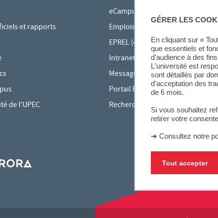
eCampus
GÉRER LES COOK
ciels et rapports
Emplois du temps en ligne
En cliquant sur « To
EPREL (cours en ligne)
que essentiels et fon
e
Intranet des personnels
d'audience à des fins 
L'université est resp
cs
Messagerie étudiante
sont détaillés par d
d'acceptation des tr
mpus
Portail Bu Athéna
de 6 mois.
ité de l'UPEC
Rechercher une formation
Si vous souhaitez re
retirer votre consent
➜
Consultez notre po
Tout accepter