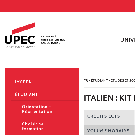
Aller au contenu
Navigation
Accès directs
Recherche
Navigation secondaire
UNIV
FR
›
ÉTUDIANT
›
ÉTUDES ET SC
LYCÉEN
ÉTUDIANT
ITALIEN : KI
Orientation -
Réorientation
CRÉDITS ECTS
Choisir sa
formation
VOLUME HORAIRE