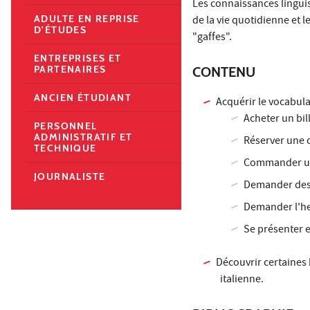
Les connaissances linguis
ADULTE EN REPRISE
de la vie quotidienne et 
D'ÉTUDES
"gaffes".
ENTREPRISES ET
PARTENAIRES
CONTENU
ANCIEN ÉTUDIANT
Acquérir le vocabula
Acheter un bil
PERSONNEL
ADMINISTRATIF ET
Réserver une 
TECHNIQUE
Commander un
JOURNALISTE
Demander des 
Demander l'h
Se présenter 
Découvrir certaines 
italienne.