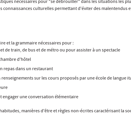
tiques nécessaires pour "se débrouiller" dans les situations les pl
les connaissances culturelles permettant d'éviter des malentendus e
ire et la grammaire nécessaires pour :
let de train, de bus et de métro ou pour assister à un spectacle
chambre d'hôtel
 repas dans un restaurant
renseignements sur les cours proposés par une école de langue it
eure
et engager une conversation élémentaire
habitudes, manières d'être et règles non-écrites caractérisant la so