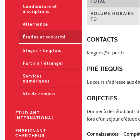
TOTAL
Candidature et
inscriptions
VOLUME HORAIRE
TD
Alternance
Études et scolarité
CONTACTS
Stages - Emplois
langues@u-pec.fr
Partir à l'étranger
PRÉ-REQUIS
Services
numériques
Le cours s'adresse aux ét
Vie de campus
OBJECTIFS
Donner à des étudiants déb
ÉTUDIANT
INTERNATIONAL
lors d'un séjour d'étude 
ENSEIGNANT-
Connaissances - Compét
CHERCHEUR