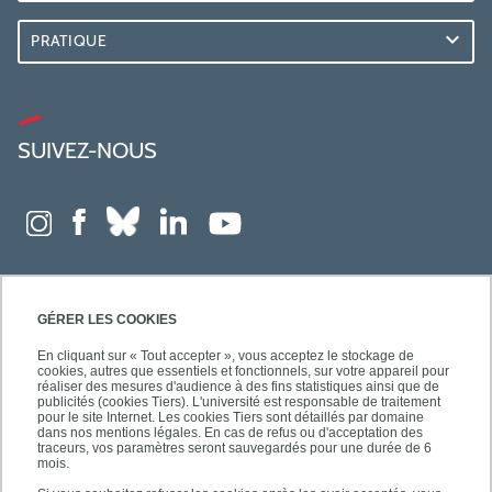
PRATIQUE
SUIVEZ-NOUS
GÉRER LES COOKIES
En cliquant sur « Tout accepter », vous acceptez le stockage de
cookies, autres que essentiels et fonctionnels, sur votre appareil pour
réaliser des mesures d'audience à des fins statistiques ainsi que de
publicités (cookies Tiers). L'université est responsable de traitement
pour le site Internet. Les cookies Tiers sont détaillés par domaine
dans nos mentions légales. En cas de refus ou d'acceptation des
traceurs, vos paramètres seront sauvegardés pour une durée de 6
mois.