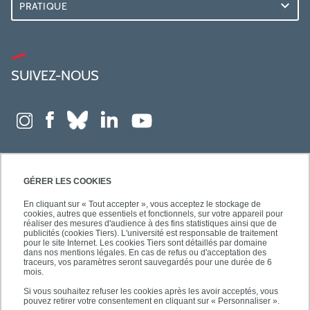
PRATIQUE
SUIVEZ-NOUS
GÉRER LES COOKIES
En cliquant sur « Tout accepter », vous acceptez le stockage de
cookies, autres que essentiels et fonctionnels, sur votre appareil pour
réaliser des mesures d'audience à des fins statistiques ainsi que de
publicités (cookies Tiers). L'université est responsable de traitement
pour le site Internet. Les cookies Tiers sont détaillés par domaine
dans nos mentions légales. En cas de refus ou d'acceptation des
traceurs, vos paramètres seront sauvegardés pour une durée de 6
mois.
Si vous souhaitez refuser les cookies après les avoir acceptés, vous
pouvez retirer votre consentement en cliquant sur « Personnaliser ».