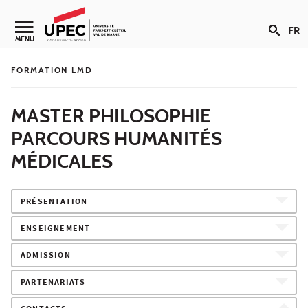
Aller au contenu
FR
Navigation secondaire
MENU
FORMATION LMD
MASTER PHILOSOPHIE
PARCOURS HUMANITÉS
MÉDICALES
PRÉSENTATION
ENSEIGNEMENT
ADMISSION
PARTENARIATS