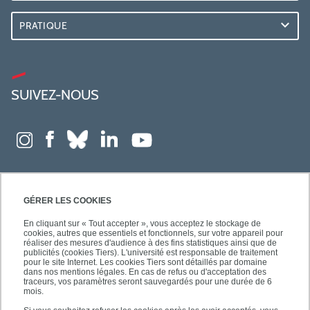
PRATIQUE
SUIVEZ-NOUS
GÉRER LES COOKIES
En cliquant sur « Tout accepter », vous acceptez le stockage de
cookies, autres que essentiels et fonctionnels, sur votre appareil pour
réaliser des mesures d'audience à des fins statistiques ainsi que de
publicités (cookies Tiers). L'université est responsable de traitement
pour le site Internet. Les cookies Tiers sont détaillés par domaine
dans nos mentions légales. En cas de refus ou d'acceptation des
traceurs, vos paramètres seront sauvegardés pour une durée de 6
mois.