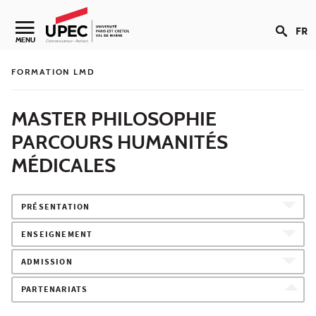
Aller au contenu
FR
Navigation secondaire
MENU
FORMATION LMD
MASTER PHILOSOPHIE
PARCOURS HUMANITÉS
MÉDICALES
PRÉSENTATION
ENSEIGNEMENT
ADMISSION
PARTENARIATS