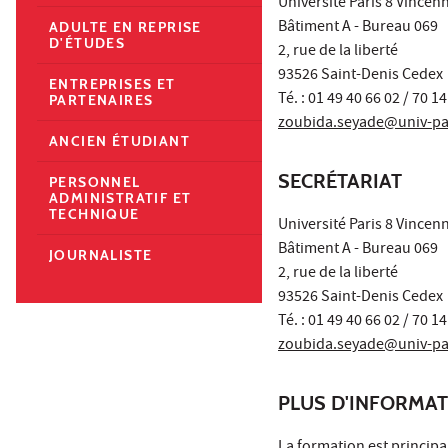
Université Paris 8 Vincen
Bâtiment A - Bureau 069
ADULTE EN REPRISE
D'ÉTUDES
2, rue de la liberté
93526 Saint-Denis Cedex
ENTREPRISES ET
Té. : 01 49 40 66 02 / 70 14
PARTENAIRES
zoubida.seyade@univ-par
ANCIEN ÉTUDIANT
SECRÉTARIAT
PERSONNEL
ADMINISTRATIF ET
TECHNIQUE
Université Paris 8 Vincen
Bâtiment A - Bureau 069
JOURNALISTE
2, rue de la liberté
93526 Saint-Denis Cedex
Té. : 01 49 40 66 02 / 70 14
zoubida.seyade@univ-par
PLUS D'INFORMA
La formation est principal