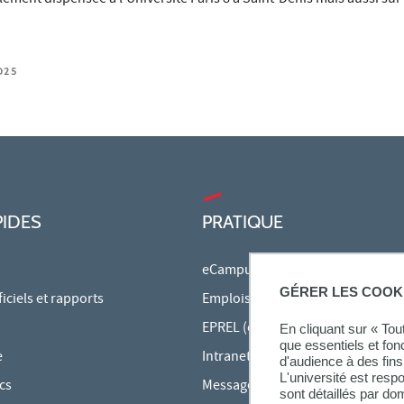
025
PIDES
PRATIQUE
eCampus
GÉRER LES COOK
ciels et rapports
Emplois du temps en ligne
EPREL (cours en ligne)
En cliquant sur « To
que essentiels et fon
e
Intranet des personnels
d'audience à des fins 
L'université est resp
cs
Messagerie étudiante
sont détaillés par d