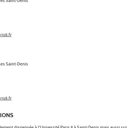
nes Saint-Denis
is8.fr
nes Saint-Denis
is8.fr
TIONS
ement dispensée à l'Université Paris 8 à Saint-Denis mais aussi sur 