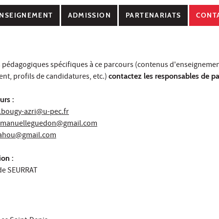
NSEIGNEMENT
ADMISSION
PARTENARIATS
CONT
s pédagogiques spécifiques à ce parcours (contenus d'enseignemen
t, profils de candidatures, etc.)
contactez les responsables de p
urs :
.bougy-azri@u-pec.fr
manuelleguedon@gmail.com
mahou@gmail.com
on :
ude SEURRAT