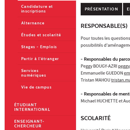
Candidature et
PRÉSENTATION
E
inscriptions
Alternance
RESPONSABLE(S)
Études et scolarité
Pour toutes les question
possibilités d'aménagemen
Stages - Emplois
Partir à l'étranger
- Responsables du parco
Peggy BOUGY-AZRI
peggy
Services
Emmanuelle GUEDON
em
numériques
Tristan MAHOU
tristan.
Vie de campus
- Responsables de menti
Michael HUCHETTE et A
ÉTUDIANT
INTERNATIONAL
SCOLARITÉ
ENSEIGNANT-
CHERCHEUR