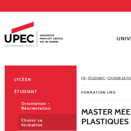
Aller au contenu
Navigation
Accès directs
Recherche
Navigation secondaire
UNIV
FR
›
ÉTUDIANT
›
CHOISIR SA F
LYCÉEN
ÉTUDIANT
FORMATION LMD
Orientation -
Réorientation
MASTER MEE
PLASTIQUES 
Choisir sa
formation