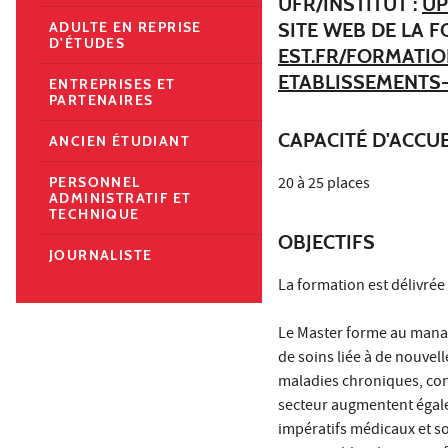
UFR/INSTITUT :
UP
SITE WEB DE LA 
ADULTE EN REPRISE
D'ÉTUDES
EST.FR/FORMATI
ETABLISSEMENTS
ENTREPRISES ET
PARTENAIRES
CAPACITÉ D'ACCUE
ANCIEN ÉTUDIANT
20 à 25 places
PERSONNEL
ADMINISTRATIF ET
TECHNIQUE
OBJECTIFS
JOURNALISTE
La formation est délivrée 
Le Master forme au mana
de soins liée à de nouvell
maladies chroniques, con
secteur augmentent égale
impératifs médicaux et s