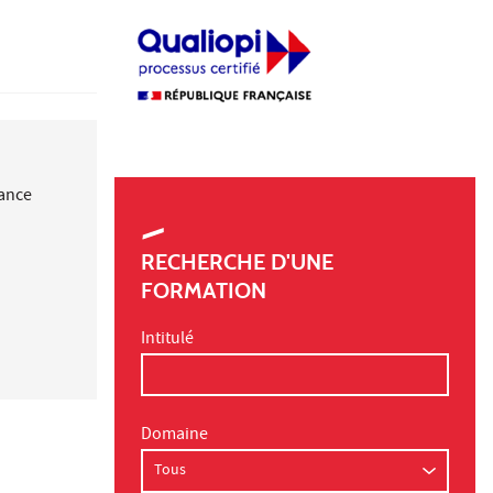
nance
RECHERCHE D'UNE
FORMATION
Intitulé
Domaine