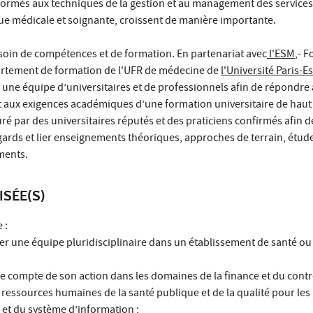
formés aux techniques de la gestion et au management des services
que médicale et soignante, croissent de manière importante.
soin de compétences et de formation. En partenariat avec
l'ESM
,- 
artement de formation de l'UFR de médecine de
l'Université Paris-Es
par une équipe d’universitaires et de professionnels afin de répondre
et aux exigences académiques d’une formation universitaire de haut
é par des universitaires réputés et des praticiens confirmés afin de
gards et lier enseignements théoriques, approches de terrain, étude
ments.
ISÉE(S)
 :
iger une équipe pluridisciplinaire dans un établissement de santé o
e compte de son action dans les domaines de la finance et du contr
s ressources humaines de la santé publique et de la qualité pour les 
e et du système d’information ;