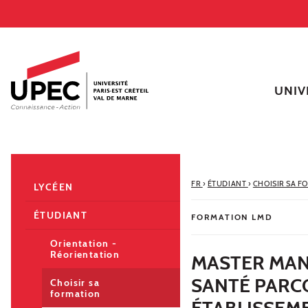
Aller au contenu
Navigation
Accès directs
Recherche
Navigation secondaire
UNIV
FR
›
ÉTUDIANT
›
CHOISIR SA F
LYCÉEN
ÉTUDIANT
FORMATION LMD
Orientation -
Réorientation
MASTER MAN
SANTÉ PARC
Choisir sa
formation
ÉTABLISSEM