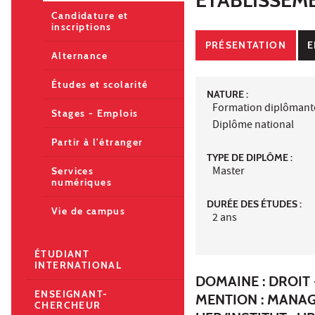
Candidature et
inscriptions
PRÉSENTATION
E
Alternance
Études et scolarité
NATURE :
Formation diplômant
Stages - Emplois
Diplôme national
Partir à l'étranger
TYPE DE DIPLÔME :
Master
Services
numériques
DURÉE DES ÉTUDES :
Vie de campus
2 ans
ÉTUDIANT
INTERNATIONAL
DOMAINE : DROIT 
ENSEIGNANT-
MENTION : MANAG
CHERCHEUR