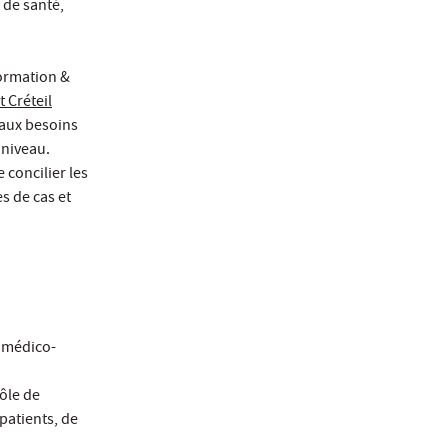
 de santé,
Formation &
t Créteil
 aux besoins
 niveau.
 concilier les
s de cas et
u médico-
ôle de
patients, de