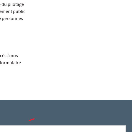
é du pilotage
sement public
de personnes
ccès à nos
e formulaire
SUIVEZ-NOUS