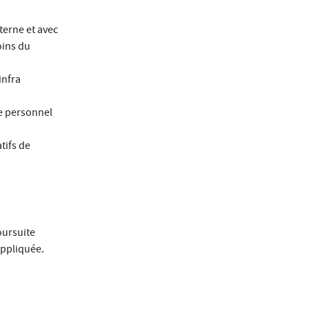
nterne et avec
oins du
infra
le personnel
tifs de
oursuite
appliquée.