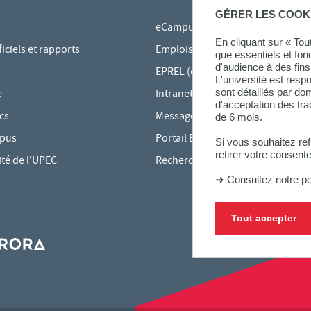
GÉRER LES COOK
eCampus
En cliquant sur « To
ciels et rapports
Emplois du temps en ligne
que essentiels et fon
d'audience à des fins 
EPREL (cours en ligne)
L'université est resp
sont détaillés par d
e
Intranet des personnels
d'acceptation des tr
cs
Messagerie étudiante
de 6 mois.
mpus
Portail Bu Athéna
Si vous souhaitez re
retirer votre consent
ité de l'UPEC
Rechercher une formation
➜
Consultez notre po
Tout accepter