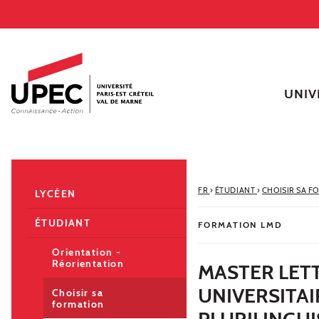
Aller au contenu
Navigation
Accès directs
Recherche
Navigation secondaire
UNIV
FR
›
ÉTUDIANT
›
CHOISIR SA F
LYCÉEN
ÉTUDIANT
FORMATION LMD
Orientation -
Réorientation
MASTER LETT
UNIVERSITA
Choisir sa
formation
PLURILINGUI