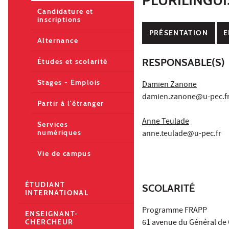
Candidature et
inscriptions
PRÉSENTATION
E
Alternance
RESPONSABLE(S)
Études et scolarité
Stages - Emplois
Damien Zanone
damien.zanone@u-pec.f
Partir à l'étranger
Anne Teulade
Services
numériques
anne.teulade@u-pec.fr
Vie de campus
ÉTUDIANT
SCOLARITÉ
INTERNATIONAL
Programme FRAPP
ENSEIGNANT-
61 avenue du Général de 
CHERCHEUR