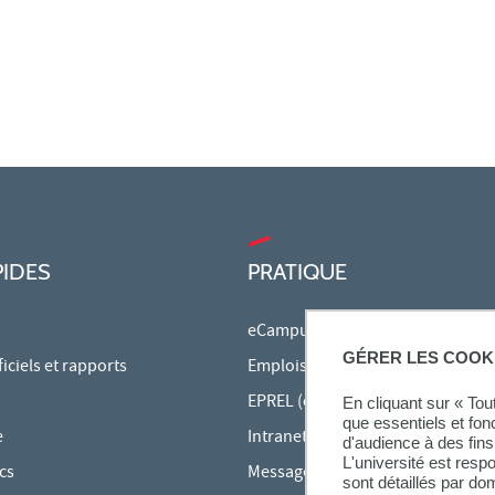
PIDES
PRATIQUE
eCampus
GÉRER LES COOK
ciels et rapports
Emplois du temps en ligne
EPREL (cours en ligne)
En cliquant sur « To
que essentiels et fon
e
Intranet des personnels
d'audience à des fins 
L'université est resp
cs
Messagerie étudiante
sont détaillés par d