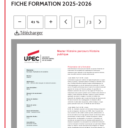
FICHE FORMATION 2025-2026
/
3
43 %
Télécharger
Master Histoire parcours Histoire
publique
Présentation de la formation
Cette formation est conçue pour donner aux jeunes historiens et
Domaine :
historiennes les compétences académiques et techniques
Sciences humaines et sociales
nécessaires pour répondre à une demande croissante en histoire,
dans la société comme le monde professionnel. 
Mention :
Histoire
<style isBold="true">LE M1 </style>
La formation suppose la maîtrise de règles disciplinaires car avant
d’être un passeur, l’historien public est d’abord un historien. Pour
UFR/Institut :
UPEC - UFR de Lettres langues et sciences humaines
cela, l’étudiant bénéficie d’apprentissages méthodologiques et
historiographiques au sein de séminaires de recherche; il s’initie
aussi à l’enquête archivistique dans le cadre d’un mémoire pouvant
Type de diplôme :
Master
arpenter les terrains de l’histoire publique. En parallèle, les
étudiants assistent à des cours sur les usages de l’histoire, les
interactions entre passé et présent ou les relations entre histoire et
Niveau(x) de recrutement :
médias. À cette formation théorique s’ajoute un projet d’histoire
Bac + 3
appliquée consistant à imaginer, concevoir et réaliser des
dispositifs de médiation dans le cadre du festival des Nocturnes de
Niveau de diplôme :
l’Histoire. Assistés d’un muséographe, les étudiants allient
Bac + 5
recherche et valorisation (exposition, ateliers ludiques, escape
game, spectacle vivant, etc.) à l’échelle de notre territoire.  
Niveau de sortie :
Niveau 1
<style isBold="true">LE M2 </style>
En M2, les  étudiants reçoivent une formation théorique dispensée
Lieu(x) de formation :
par des enseignants-chercheurs de l’UPEC. Mais l’essentiel des
Créteil - Campus Centre
cours consiste en des ateliers animés par des professionnels. Le
but est de maîtriser une large gamme d’outils et d’écritures (web,
Durée des études :
journalistique, réseaux sociaux, création de podcasts, vidéos,
2 ans
documentaires, muséographie, art oratoire). La formation est
enrichie par un projet de mise en situation professionnelle: les
étudiants répondent à la commande d’une collectivité territoriale
Accessible en :
Formation initiale,
ou d’une entreprise cherchant à promouvoir son patrimoine (Mairie
Formation continue
de Bry-sur-Marne, musée intercommunal de Nogent-sur-Marne,
service archéologique du Val-de-Marne). Au second semestre, un