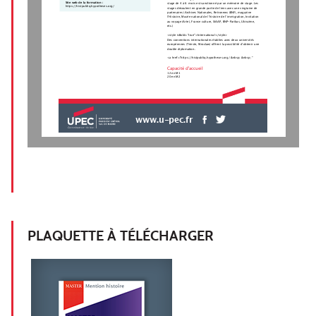
Site web de la formation :
stage de 4 à 6  mois est sanctionné par un mémoire de stage. Les
https://histpubliq.hypotheses.org/
stages découlent en grande partie de liens avec une vingtaine de
partenaires (Archives Nationales, Retronews (BNF), magazine
l’Histoire, Musée national de l’histoire de l’immigration, Invitation
au voyage (Arte), France culture, SIAAP, BNP-Paribas, Ubiscène,
etc.) 
<style isBold="true">International</style>
Des conventions internationales établies avec deux universités
européennes (Trieste, Wroclaw) offrent la possibilité d’obtenir une
double diplomation.  
<a href="https://histpubliq.hypotheses.org/ &nbsp; &nbsp; "
Capacité d'accueil
12 en M1
20 en M2
www.u-pec.fr
PLAQUETTE À TÉLÉCHARGER