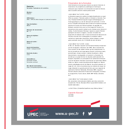
Présentation de la formation
Cette formation est conçue pour donner aux jeunes historiens et
Domaine :
historiennes les compétences académiques et techniques
Sciences humaines et sociales
nécessaires pour répondre à une demande croissante en histoire,
dans la société comme le monde professionnel. 
Mention :
Histoire
<style isBold="true">LE M1 </style>
La formation suppose la maîtrise de règles disciplinaires car avant
d’être un passeur, l’historien public est d’abord un historien. Pour
UFR/Institut :
UPEC - UFR de Lettres langues et sciences humaines
cela, l’étudiant bénéficie d’apprentissages méthodologiques et
historiographiques au sein de séminaires de recherche; il s’initie
aussi à l’enquête archivistique dans le cadre d’un mémoire pouvant
Type de diplôme :
Master
arpenter les terrains de l’histoire publique. En parallèle, les
étudiants assistent à des cours sur les usages de l’histoire, les
interactions entre passé et présent ou les relations entre histoire et
Niveau(x) de recrutement :
médias. À cette formation théorique s’ajoute un projet d’histoire
Bac + 3
appliquée consistant à imaginer, concevoir et réaliser des
dispositifs de médiation dans le cadre du festival des Nocturnes de
Niveau de diplôme :
l’Histoire. Assistés d’un muséographe, les étudiants allient
Bac + 5
recherche et valorisation (exposition, ateliers ludiques, escape
game, spectacle vivant, etc.) à l’échelle de notre territoire.  
Niveau de sortie :
Niveau 1
<style isBold="true">LE M2 </style>
En M2, les  étudiants reçoivent une formation théorique dispensée
Lieu(x) de formation :
par des enseignants-chercheurs de l’UPEC. Mais l’essentiel des
Créteil - Campus Centre
cours consiste en des ateliers animés par des professionnels. Le
but est de maîtriser une large gamme d’outils et d’écritures (web,
Durée des études :
journalistique, réseaux sociaux, création de podcasts, vidéos,
2 ans
documentaires, muséographie, art oratoire). La formation est
enrichie par un projet de mise en situation professionnelle: les
étudiants répondent à la commande d’une collectivité territoriale
Accessible en :
Formation initiale,
ou d’une entreprise cherchant à promouvoir son patrimoine (Mairie
Formation continue
de Bry-sur-Marne, musée intercommunal de Nogent-sur-Marne,
service archéologique du Val-de-Marne). Au second semestre, un
Site web de la formation :
stage de 4 à 6  mois est sanctionné par un mémoire de stage. Les
https://histpubliq.hypotheses.org/
stages découlent en grande partie de liens avec une vingtaine de
partenaires (Archives Nationales, Retronews (BNF), magazine
l’Histoire, Musée national de l’histoire de l’immigration, Invitation
au voyage (Arte), France culture, SIAAP, BNP-Paribas, Ubiscène,
etc.) 
<style isBold="true">International</style>
Des conventions internationales établies avec deux universités
européennes (Trieste, Wroclaw) offrent la possibilité d’obtenir une
double diplomation.  
<a href="https://histpubliq.hypotheses.org/ &nbsp; &nbsp; "
Capacité d'accueil
12 en M1
20 en M2
www.u-pec.fr