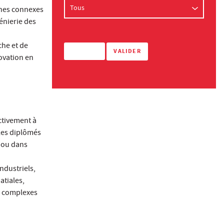
ines connexes
génierie des
che et de
ovation en
ctivement à
Les diplômés
e ou dans
ndustriels,
atiales,
ts complexes