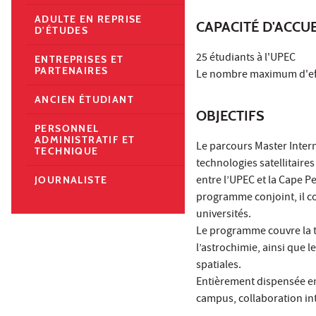
ADULTE EN REPRISE
CAPACITÉ D'ACCUE
D'ÉTUDES
25 étudiants à l'UPEC
ENTREPRISES ET
PARTENAIRES
Le nombre maximum d'effec
ANCIEN ÉTUDIANT
OBJECTIFS
PERSONNEL
ADMINISTRATIF ET
Le parcours Master Inter
TECHNIQUE
technologies satellitaire
entre l’UPEC et la Cape P
JOURNALISTE
programme conjoint, il co
universités.
Le programme couvre la té
l’astrochimie, ainsi que l
spatiales.
Entièrement dispensée en
campus, collaboration int