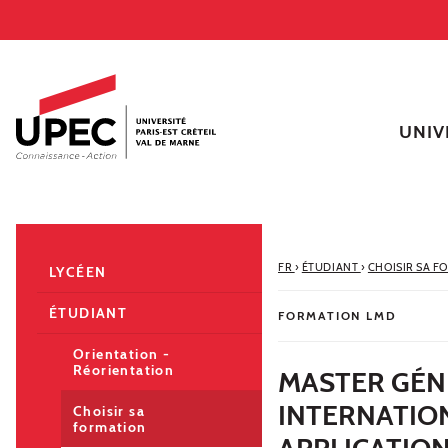
Aller au contenu
Navigation
Accès directs
Recherche
Navigation secondaire
UNIV
FR
›
ÉTUDIANT
›
CHOISIR SA F
LYCÉEN
ÉTUDIANT
FORMATION LMD
Orientation -
Réorientation
MASTER GÉN
INTERNATION
Choisir sa
formation
APPLICATIO