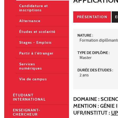
Candidature et
inscriptions
PRÉSENTATION
E
Alternance
Études et scolarité
NATURE :
Formation diplômant
Stages - Emplois
TYPE DE DIPLÔME :
Partir à l'étranger
Master
Services
numériques
DURÉE DES ÉTUDES :
2 ans
Vie de campus
ÉTUDIANT
DOMAINE : SCIENC
INTERNATIONAL
MENTION : GÉNIE 
ENSEIGNANT-
UFR/INSTITUT :
UP
CHERCHEUR