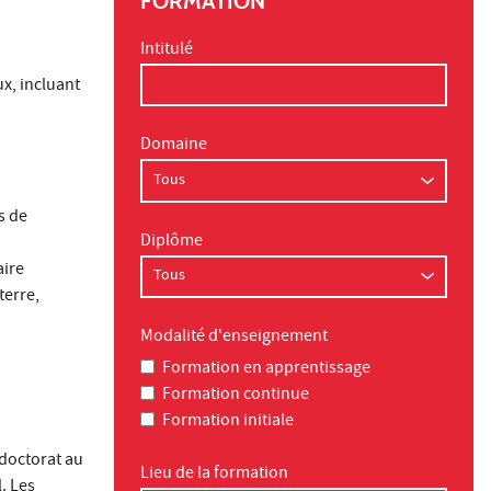
FORMATION
Intitulé
x, incluant
Domaine
s de
Diplôme
aire
terre,
Modalité d'enseignement
Formation en apprentissage
Formation continue
Formation initiale
 doctorat au
Lieu de la formation
. Les