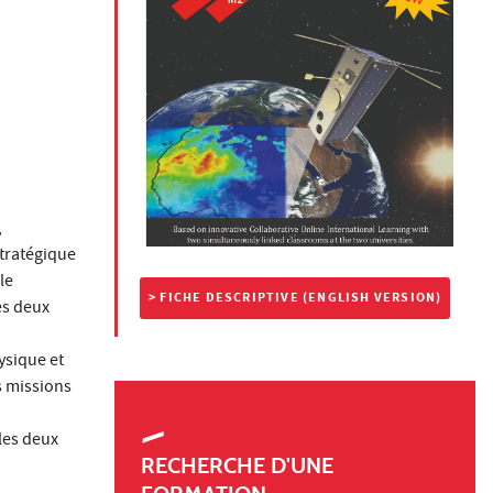
,
stratégique
le
> FICHE DESCRIPTIVE (ENGLISH VERSION)
es deux
ysique et
s missions
les deux
RECHERCHE D'UNE