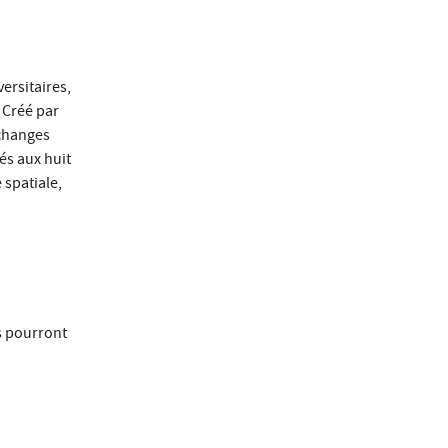
ersitaires,
. Créé par
échanges
és aux huit
 spatiale,
es pourront