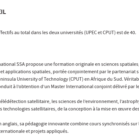
IL
tifs au total dans les deux universités (UPEC et CPUT) est de 40.
national SSA propose une formation originale en sciences spatiales
s et applications spatiales, portée conjointement par le partenariat 
eninsula University of Technology (CPUT) en Afrique du Sud. Véritab
nduit à l’obtention d’un Master International conjoint délivré par l
lédétection satellitaire, les sciences de l’environnement, l’astroph
es technologies satellitaires, de la conception à la mise en œuvre de
 anglais, sa pédagogie innovante combine cours synchronisés sur 
ernationale et projets appliqués.