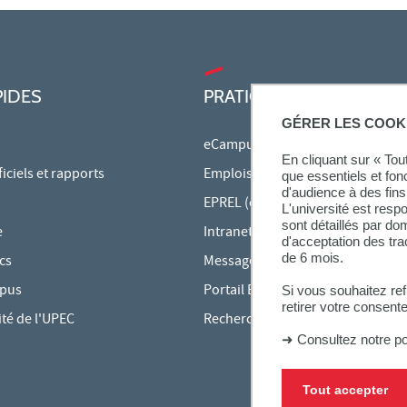
PIDES
PRATIQUE
GÉRER LES COOK
eCampus
En cliquant sur « To
ciels et rapports
Emplois du temps en ligne
que essentiels et fon
d'audience à des fins 
EPREL (cours en ligne)
L'université est resp
sont détaillés par d
e
Intranet des personnels
d'acceptation des tr
de 6 mois.
cs
Messagerie étudiante
mpus
Portail Bu Athéna
Si vous souhaitez re
retirer votre consent
ité de l'UPEC
Rechercher une formation
➜
Consultez notre po
Tout accepter