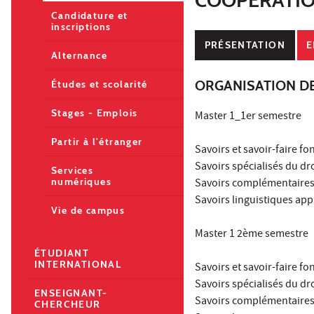
Candidature et
inscriptions
PRÉSENTATION
E
Alternance
ORGANISATION D
Études et scolarité
Stages - Emplois
Master 1_1er semestre
Partir à l'étranger
Savoirs et savoir-faire f
Savoirs spécialisés du dr
Services
numériques
Savoirs complémentaires 
Savoirs linguistiques app
Vie de campus
Master 1 2ème semestre
ÉTUDIANT
INTERNATIONAL
Savoirs et savoir-faire f
Savoirs spécialisés du dr
ENSEIGNANT-
Savoirs complémentaires 
CHERCHEUR