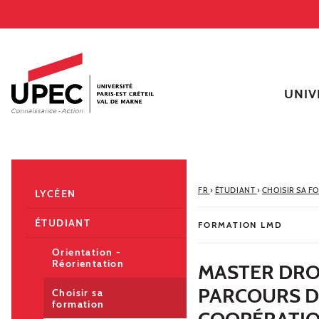
Aller au contenu
Navigation
Accès directs
Recherche
Navigation secondaire
UNIV
FR
›
ÉTUDIANT
›
CHOISIR SA F
LYCÉEN
ÉTUDIANT
FORMATION LMD
Orientation -
Réorientation
MASTER DRO
PARCOURS D
Choisir sa
formation
COOPÉRATIO