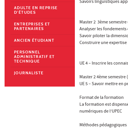
Savoirs linguistiques app
ADULTE EN REPRISE
D'ÉTUDES
Master 2 3ème semestre 
ENTREPRISES ET
Analyser les fondements
PARTENAIRES
Savoir piloter la dimensi
ANCIEN ÉTUDIANT
Construire une expertise 
PERSONNEL
ADMINISTRATIF ET
TECHNIQUE
UE 4 – Inscrire les conna
JOURNALISTE
Master 2 4ème semestre (
UE 5 – Savoir mettre en 
Format de la formation
La formation est dispensé
numériques de l’UPEC
Méthodes pédagogiques 