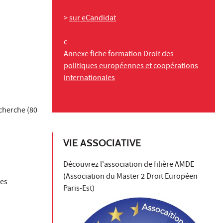
>
sur eCandidat
c
Annexe fiche formation Droit des
politiques européennes et coopérations
internationales
echerche (80
VIE ASSOCIATIVE
e
Découvrez l'association de filière AMDE
(Association du Master 2 Droit Européen
ces
Paris-Est)