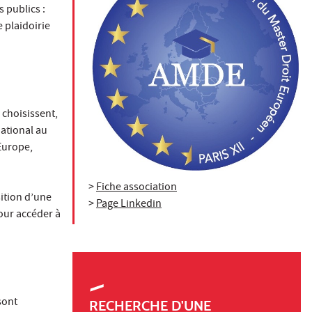
 publics :
e plaidoirie
 choisissent,
ational au
’Europe,
>
Fiche association
sition d’une
>
Page Linkedin
our accéder à
sont
RECHERCHE D'UNE